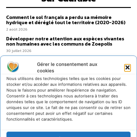
Comment le sol français a perdu sa mémoire
hydrique et déréglé tout le territoire (2020-2026)
2 août 2026
Développer notre attention aux espèces vivantes
non humaines avec les communs de Zoepolis
30 juillet 2026
Un kit citoyen pour lever les freins au
Gérer le consentement aux
développement des forêts comestibles dans nos
villes
cookies
29 juillet 2026
Nous utilisons des technologies telles que les cookies pour
stocker et/ou accéder aux informations relatives aux appareils.
L’éco-anxiété informe et l’éco-lucidité transforme
Nous le faisons pour améliorer l’expérience de navigation.
28 juillet 2026
Consentir à ces technologies nous autorisera à traiter des
7 indicateurs pour des villes résilientes et durables,
données telles que le comportement de navigation ou les ID
adaptées au changement climatique
uniques sur ce site. Le fait de ne pas consentir ou de retirer son
consentement peut avoir un effet négatif sur certaines
27 juillet 2026
fonctionnalités et caractéristiques.