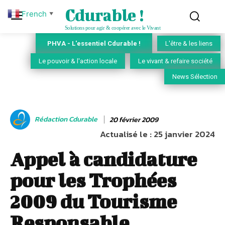
Cdurable !
French
▼
Solutions pour agir & coopérer avec le Vivant
PHVA - L'essentiel Cdurable !
L'être & les liens
Le pouvoir & l'action locale
Le vivant & refaire société
News Sélection
Rédaction Cdurable
20 février 2009
Actualisé le :
25 janvier 2024
Appel à candidature
pour les Trophées
2009 du Tourisme
Responsable