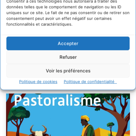
Développer notre attention aux espèces vivantes
Consentir à ces technologies nous autorisera à traiter des
non humaines avec les communs de Zoepolis
données telles que le comportement de navigation ou les ID
uniques sur ce site. Le fait de ne pas consentir ou de retirer son
30 juillet 2026
consentement peut avoir un effet négatif sur certaines
Un kit citoyen pour lever les freins au
fonctionnalités et caractéristiques.
développement des forêts comestibles dans nos
villes
29 juillet 2026
Accepter
L’éco-anxiété informe et l’éco-lucidité transforme
28 juillet 2026
Refuser
7 indicateurs pour des villes résilientes et durables,
adaptées au changement climatique
Voir les préférences
27 juillet 2026
Politique de cookies
Politique de confidentialité