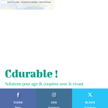
Cdurable !
Solutions pour agir & coopérer avec le vivant
11,000
200
18,000
Fans
Suiveurs
Suiveurs