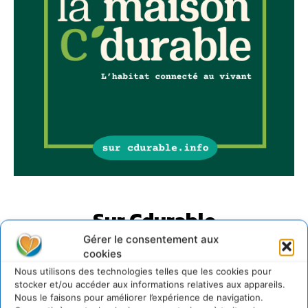
Sur Cdurable
Gérer le consentement aux
cookies
Comment le sol français a perdu sa mémoire
Nous utilisons des technologies telles que les cookies pour
hydrique et déréglé tout le territoire (2020-2026)
stocker et/ou accéder aux informations relatives aux appareils.
2 août 2026
Nous le faisons pour améliorer l’expérience de navigation.