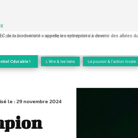
nt
EC de la biodiversité » appelle les entreprises à devenir des alliées du 
ntiel Cdurable !
L'être & les liens
Le pouvoir & l'action locale
sé le :
29 novembre 2024
mpion