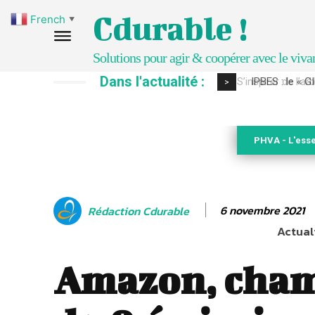
Cdurable !
French
▼
Solutions pour agir & coopérer avec le viva
Dans l'actualité :
IPBES : le « GI
>
PHVA - L'esse
6 novembre 2021
Rédaction Cdurable
Actuali
Amazon, cha