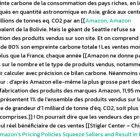
einte carbone de la consommation des pays riches, en l
iqués en quantité astronomique en Asie, grâce aux cent
lions de tonnes eq. CO2 par an [[
Amazon, Amazon
ivalent de la Bolivie. Mais le géant de Seattle refuse sa
ation des produits vendus sur son site. Et on comprend
 de 80% son empreinte carbone totale ! Les ventes mo
plus que la France, chaque année [[Amazon ne donne p
 sur le nombre et le type de produits vendus, notamm
ir calculer avec précision ce bilan carbone. Néanmoins
eur : d’après Amazon elle-même la plus grosse part de
abrication des produits des marques Amazon, 11,95 mi
résentent 1% de l’ensemble des produits vendus sur le
e de grandeur d’1 milliard de tonne d’éq. CO2, soit plus
comprises.]] ! On pourrait dire que les vendeurs des p
l réel bénéficiaire de ces ventes [[Stigler Center – Ch
mazon’s Pricing Policies Squeeze Sellers and Result in