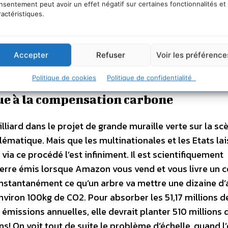
nsentement peut avoir un effet négatif sur certaines fonctionnalités et
35. Les 100 000 camionnettes électriques promises po
ractéristiques.
blème. Pire, Amazon augmente de 29% le transport de se
24H les consommateurs [[
Reuters, Amazon’s rising air s
plus polluant que le transport routier, 100 fois plus que 
Accepter
Refuser
Voir les préférence
tes ses promesses !
Politique de cookies
Politique de confidentialité
que à la compensation carbone
illiard dans le projet de grande muraille verte sur la sc
lématique. Mais que les multinationales et les Etats la
ia ce procédé l’est infiniment. Il est scientifiquement
erre émis lorsque Amazon vous vend et vous livre un co
nstantanément ce qu’un arbre va mettre une dizaine d
viron 100kg de CO2. Pour absorber les 51,17 millions d
issions annuelles, elle devrait planter 510 millions d
! On voit tout de suite le problème d’échelle, quand l’