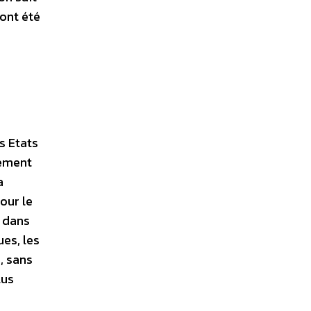
 ont été
s Etats
lement
a
our le
s dans
es, les
, sans
lus