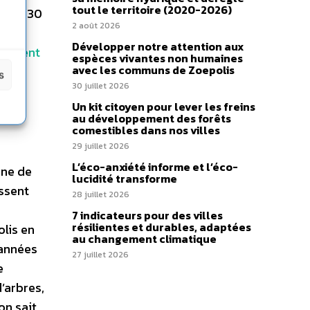
tout le territoire (2020-2026)
ur 2030
2 août 2026
s
Développer notre attention aux
hipment
espèces vivantes non humaines
avec les communs de Zoepolis
le
s
30 juillet 2026
Un kit citoyen pour lever les freins
au développement des forêts
comestibles dans nos villes
29 juillet 2026
L’éco-anxiété informe et l’éco-
ène de
lucidité transforme
issent
28 juillet 2026
7 indicateurs pour des villes
résilientes et durables, adaptées
lis en
au changement climatique
’années
27 juillet 2026
e
’arbres,
on sait