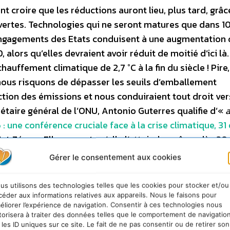
ant croire que les réductions auront lieu, plus tard, grâc
vertes. Technologies qui ne seront matures que dans 1
x engagements des Etats conduisent à une augmentation
alors qu’elles devraient avoir réduit de moitié d’ici là.
ffement climatique de 2,7 °C à la fin du siècle ! Pire,
nous risquons de dépasser les seuils d’emballement
ction des émissions et nous conduiraient tout droit ver
rétaire général de l’ONU, Antonio Guterres qualifie d’«
a
: une conférence cruciale face à la crise climatique, 31
et Zéro ». Elle promet qu’elle l’atteindra même dès 20
on et lui permet de ne rien changer à son modèle, très
Gérer le consentement aux cookies
, les émissions d’Amazon ont augmenté de 19% l’année de
rt
]] ! Amazon augmente les volumes de produits vendu
us utilisons des technologies telles que les cookies pour stocker et/ou
ent 80% de ses émissions. Pour atteindre “
0 émission n
céder aux informations relatives aux appareils. Nous le faisons pour
éliorer l’expérience de navigation. Consentir à ces technologies nous
ous les véhicules utilisés par Amazon et ses sous-traitan
torisera à traiter des données telles que le comportement de navigatio
sionnés par des énergies vertes. Or ces technologies n
 les ID uniques sur ce site. Le fait de ne pas consentir ou de retirer son