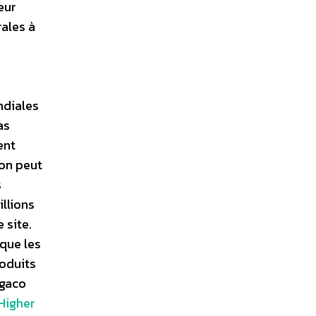
eur
rales à
ndiales
as
ent
 on peut
s
llions
 site.
 que les
roduits
igaco
 Higher