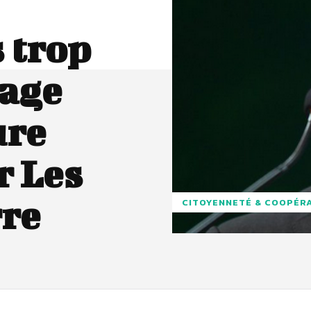
 trop
tage
ure
r Les
rre
CITOYENNETÉ & COOPÉR