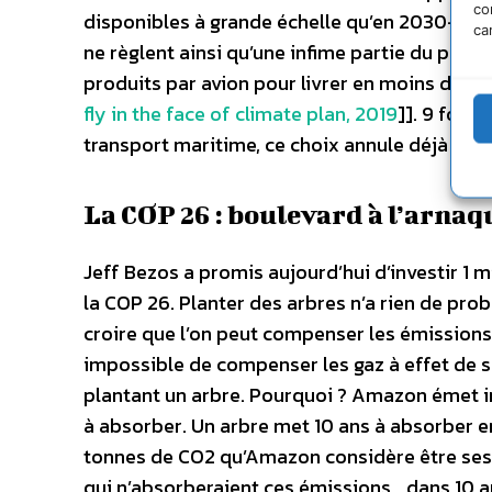
co
disponibles à grande échelle qu’en 2030-20
ca
ne règlent ainsi qu’une infime partie du pro
produits par avion pour livrer en moins de 
fly in the face of climate plan, 2019
]]. 9 fois 
transport maritime, ce choix annule déjà tou
La COP 26 : boulevard à l’arna
Jeff Bezos a promis aujourd’hui d’investir 1 m
la COP 26. Planter des arbres n’a rien de prob
croire que l’on peut compenser les émissions v
impossible de compenser les gaz à effet de s
plantant un arbre. Pourquoi ? Amazon émet i
à absorber. Un arbre met 10 ans à absorber en
tonnes de CO2 qu’Amazon considère être ses ém
qui n’absorberaient ces émissions… dans 10 ans