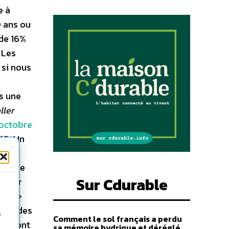
e à
0 ans ou
 de 16%
 Les
 si nous
s une
ller
 octobre
40. Un
rnière
Sur Cdurable
s sur
ette
»
ts – des
n
Comment le sol français a perdu
e seront
sa mémoire hydrique et déréglé