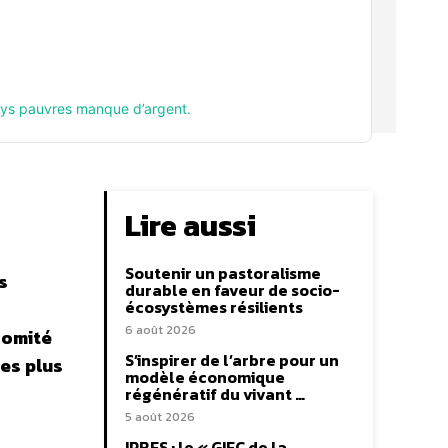
pays pauvres manque d’argent.
Lire aussi
Soutenir un pastoralisme
s
durable en faveur de socio-
écosystèmes résilients
6 août 2026
comité
S’inspirer de l’arbre pour un
les plus
modèle économique
régénératif du vivant …
5 août 2026
IPBES : le « GIEC de la