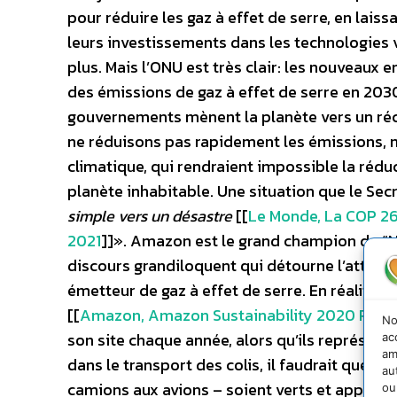
pour réduire les gaz à effet de serre, en laiss
leurs investissements dans les technologies 
plus. Mais l’ONU est très clair: les nouveau
des émissions de gaz à effet de serre en 2030, 
gouvernements mènent la planète vers un réchau
ne réduisons pas rapidement les émissions, 
climatique, qui rendraient impossible la rédu
planète inhabitable. Une situation que le Sec
simple vers un désastre
[[
Le Monde, La COP 26 
2021
]]». Amazon est le grand champion du “N
discours grandiloquent qui détourne l’attenti
émetteur de gaz à effet de serre. En réalité
[[
Amazon, Amazon Sustainability 2020 Repo
No
son site chaque année, alors qu’ils représent
ac
am
dans le transport des colis, il faudrait que t
au
camions aux avions – soient verts et approvi
ou