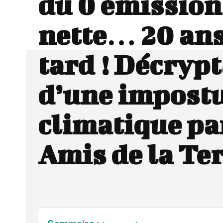
du 0 émission
nette… 20 ans
tard ! Décryp
d’une impost
climatique pa
Amis de la Te