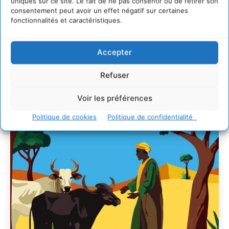
uniques sur ce site. Le fait de ne pas consentir ou de retirer son
villes
consentement peut avoir un effet négatif sur certaines
29 juillet 2026
fonctionnalités et caractéristiques.
L’éco-anxiété informe et l’éco-lucidité transforme
28 juillet 2026
Accepter
7 indicateurs pour des villes résilientes et durables,
adaptées au changement climatique
Refuser
27 juillet 2026
Voir les préférences
Politique de cookies
Politique de confidentialité