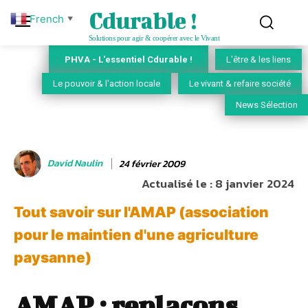
Cdurable !
French
▼
Solutions pour agir & coopérer avec le Vivant
PHVA - L'essentiel Cdurable !
L'être & les liens
Le pouvoir & l'action locale
Le vivant & refaire société
News Sélection
David Naulin
24 février 2009
Actualisé le :
8 janvier 2024
Tout savoir sur l'AMAP (association
pour le maintien d'une agriculture
paysanne)
AMAP : replaçons