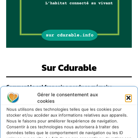
Sur Cdurable
Comment le sol français a perdu sa mémoire
hydrique et déréglé tout le territoire (2020-2026)
Gérer le consentement aux
2 août 2026
cookies
Développer notre attention aux espèces vivantes
Nous utilisons des technologies telles que les cookies pour
non humaines avec les communs de Zoepolis
stocker et/ou accéder aux informations relatives aux appareils.
30 juillet 2026
Nous le faisons pour améliorer l’expérience de navigation.
Consentir à ces technologies nous autorisera à traiter des
Un kit citoyen pour lever les freins au
données telles que le comportement de navigation ou les ID
développement des forêts comestibles dans nos