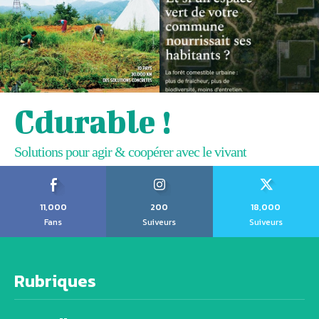
Cdurable !
Solutions pour agir & coopérer avec le vivant
11,000
200
18,000
Fans
Suiveurs
Suiveurs
Rubriques