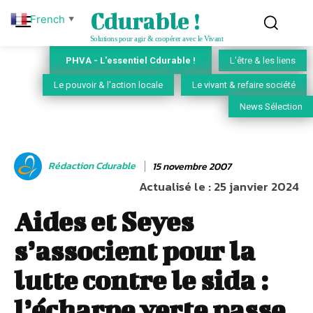
Cdurable !
French
▼
Solutions pour agir & coopérer avec le Vivant
PHVA - L'essentiel Cdurable !
L'être & les liens
Le pouvoir & l'action locale
Le vivant & refaire société
News Sélection
Rédaction Cdurable
15 novembre 2007
Actualisé le :
25 janvier 2024
Aides et Seyes
s’associent pour la
lutte contre le sida :
l’écharpe verte passe