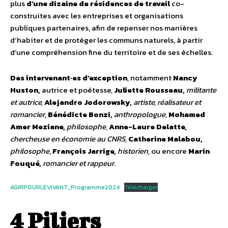
plus
d’une dizaine de résidences de travail
co-
construites avec les entreprises et organisations
publiques partenaires, afin de repenser nos manières
d’habiter et de protéger les communs naturels, à partir
d’une compréhension fine du territoire et de ses échelles.
Des intervenant·es d’exception
, notamment
Nancy
Huston,
autrice et poétesse,
Juliette Rousseau,
militante
et autrice,
Alejandro Jodorowsky,
artiste, réalisateur et
romancier
,
Bénédicte Bonzi,
anthropologue
,
Mohamed
Amer Meziane,
philosophe
,
Anne-Laure Delatte,
chercheuse en économie au CNRS
,
Catherine Malabou,
philosophe
,
François Jarrige,
historien
, ou encore
Marin
Fouqué,
romancier et rappeur
.
AGIRPOURLEVIVANT_Programme2024
Télécharger
4 Piliers