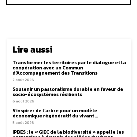
Lire aussi
Transformer les territoires par le dialogue et la
coopération avec un Commun
d’Accompagnement des Transitions
7 août 2026
Soutenir un pastoralisme durable en faveur de
socio-écosystèmes résilients
6 août 2026
S’inspirer de l’arbre pour un modèle
économique régénératif du vivant …
5 août 2026
IPBES : le « GIEC de la biodiversité » appelle les
entreprises à devenir des alliées du vivant