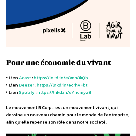
Pour une économie du vivant
‣ Lien
Acast
:
https://lnkd.in/e8mn8kQb
‣ Lien
Deezer
:
https://lnkd.in/ecrhvFbt
‣ Lien
Spotify
:
https://lnkd.in/eYhcmyzB
Le mouvement B Corp… est un mouvement vivant, qui
dessine un nouveau chemin pour le monde de l’entreprise,
afin qu’elle repense son rôle dans notre société.