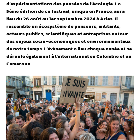
d’expérimentations des pensées de l’écologie. La
5ème édition de ce festival, unique en France, aura
lieu du 26 août au 1er septembre 2024 à Arles. Il
rassemble un écosystème de penseurs, militants,
acteurs publics, scientifiques et entreprises autour
des enjeux socio-économiques et environnementaux
de notre temps.
L’évènement a lieu chaque année et se
déroule également à l’international en Colombie et au
Cameroun.