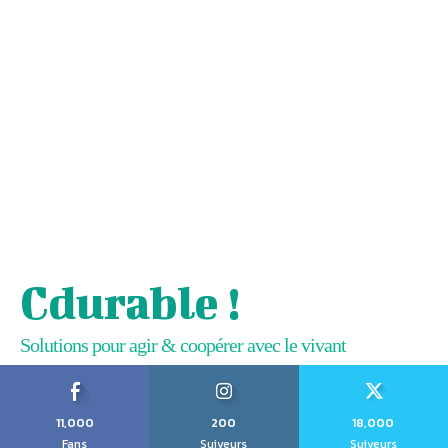
Cdurable !
Solutions pour agir & coopérer avec le vivant
11,000
200
18,000
Fans
Suiveurs
Suiveurs