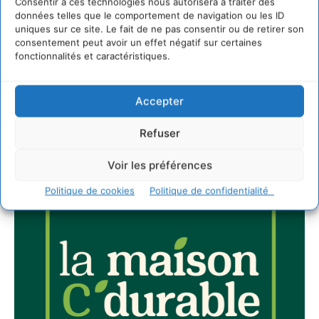
Newsletter
Consentir à ces technologies nous autorisera à traiter des
données telles que le comportement de navigation ou les ID
uniques sur ce site. Le fait de ne pas consentir ou de retirer son
consentement peut avoir un effet négatif sur certaines
fonctionnalités et caractéristiques.
JE M'ABONNE
Accepter
Refuser
Voir les préférences
Politique de cookies
Politique de confidentialité