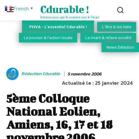
Cdurable !
French
▼
Solutions pour agir & coopérer avec le Vivant
PHVA - L'essentiel Cdurable !
L'être & les liens
Le pouvoir & l'action locale
Le vivant & refaire société
News Sélection
Rédaction Cdurable
5 novembre 2006
Actualisé le :
25 janvier 2024
5ème Colloque
National Eolien,
Amiens, 16, 17 et 18
novembre 2006