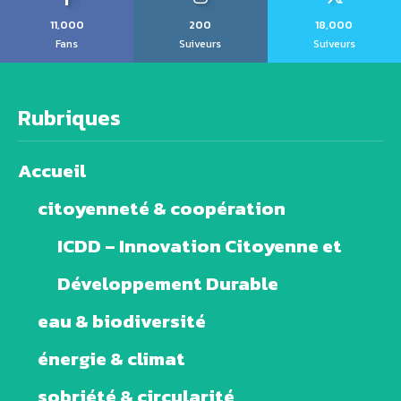
11,000
200
18,000
Fans
Suiveurs
Suiveurs
Rubriques
Accueil
citoyenneté & coopération
ICDD – Innovation Citoyenne et
Développement Durable
eau & biodiversité
énergie & climat
sobriété & circularité