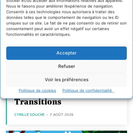
stocker et/ou accéder aux informations relatives aux appareils.
Nous le faisons pour améliorer l’expérience de navigation.
Consentir à ces technologies nous autorisera à traiter des
données telles que le comportement de navigation ou les ID
uniques sur ce site. Le fait de ne pas consentir ou de retirer son
consentement peut avoir un effet négatif sur certaines
fonctionnalités et caractéristiques.
Transformer les
Accepter
territoires par le
dialogue et la
Refuser
coopération avec un
Voir les préférences
Commun
Politique de cookies
Politique de confidentialité
d’Accompagnement des
Transitions
CYRILLE SOUCHE
-
7 AOÛT 2026