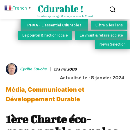
Cdurable !
French
▼
Solutions pour agir & coopérer avec le Vivant
PHVA - L'essentiel Cdurable !
L'être & les liens
Le pouvoir & l'action locale
Le vivant & refaire société
News Sélection
Cyrille Souche
13 avril 2008
Actualisé le :
8 janvier 2024
Média, Communication et
Développement Durable
1ère Charte éco-