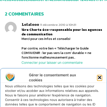
2 COMMENTAIRES
Lolalooo
11 décembre 2010 à 10h31
1ère Charte éco-responsable pour les agences
de communication
Merci pour ces infos et conseils!
Par contre, votre lien « Télécharger le Guide
COM’AVENIR : 1er pas vers la com’ durable » ne
fonctionne malheureusement pas..
Connecter pour laisser un commentaire
Gérer le consentement aux
CDURABLE.info
cookies
11 décembre 2010 à 13h29
Lien de téléchargement corrigé
Nous utilisons des technologies telles que les cookies pour
Bonjour,
stocker et/ou accéder aux informations relatives aux appareils.
Nous le faisons pour améliorer l’expérience de navigation.
effectivement, depuis 2008, le site de
Consentir à ces technologies nous autorisera à traiter des
destination a été modifié.
données telles que le comportement de navigation ou les ID