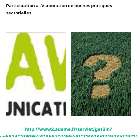
Participation à l’élaboration de bonnes pratiques
sectorielles.
http://www2.ademe.fr/servlet/getBin?
e=E624C30B9EA8DA567074E9AA1CCB80BF1249485179714