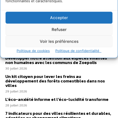
fonctionnalités et caractéristiques.
Accepter
Sur Cdurable
Refuser
Comment le sol français a perdu sa mémoire
Voir les préférences
hydrique et déréglé tout le territoire (2020-2026)
2 août 2026
Politique de cookies
Politique de confidentialité
Développer notre attention aux espèces vivantes
non humaines avec les communs de Zoepolis
30 juillet 2026
Un kit citoyen pour lever les freins au
développement des forêts comestibles dans nos
villes
29 juillet 2026
L’éco-anxiété informe et l’éco-lucidité transforme
28 juillet 2026
7 indicateurs pour des villes résilientes et durables,
adaptées au changement climatique