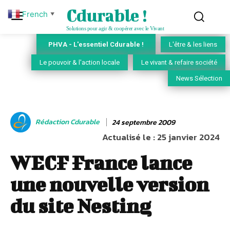
Cdurable !
French
▼
Solutions pour agir & coopérer avec le Vivant
PHVA - L'essentiel Cdurable !
L'être & les liens
Le pouvoir & l'action locale
Le vivant & refaire société
News Sélection
Rédaction Cdurable
24 septembre 2009
Actualisé le :
25 janvier 2024
WECF France lance
une nouvelle version
du site Nesting