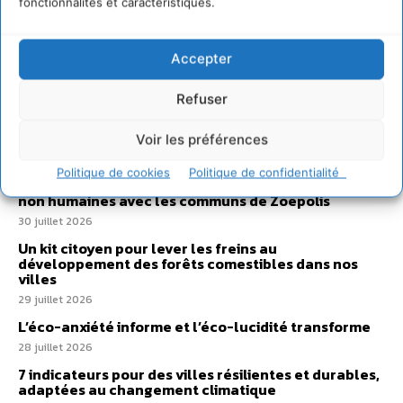
fonctionnalités et caractéristiques.
Sur Cdurable
Accepter
Refuser
Comment le sol français a perdu sa mémoire
hydrique et déréglé tout le territoire (2020-2026)
Voir les préférences
2 août 2026
Politique de cookies
Politique de confidentialité
Développer notre attention aux espèces vivantes
non humaines avec les communs de Zoepolis
30 juillet 2026
Un kit citoyen pour lever les freins au
développement des forêts comestibles dans nos
villes
29 juillet 2026
L’éco-anxiété informe et l’éco-lucidité transforme
28 juillet 2026
7 indicateurs pour des villes résilientes et durables,
adaptées au changement climatique