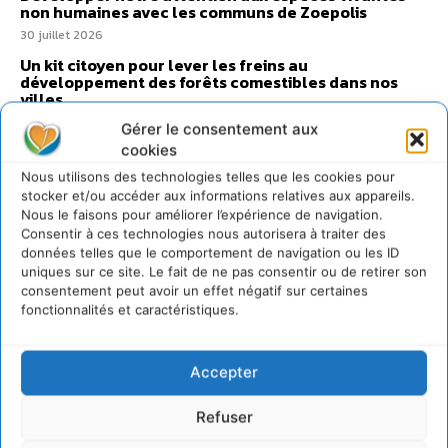
non humaines avec les communs de Zoepolis
30 juillet 2026
Un kit citoyen pour lever les freins au
développement des forêts comestibles dans nos
villes
29 juillet 2026
Gérer le consentement aux
L’éco-anxiété informe et l’éco-lucidité transforme
cookies
28 juillet 2026
Nous utilisons des technologies telles que les cookies pour
stocker et/ou accéder aux informations relatives aux appareils.
7 indicateurs pour des villes résilientes et durables,
Nous le faisons pour améliorer l’expérience de navigation.
adaptées au changement climatique
Consentir à ces technologies nous autorisera à traiter des
27 juillet 2026
données telles que le comportement de navigation ou les ID
uniques sur ce site. Le fait de ne pas consentir ou de retirer son
consentement peut avoir un effet négatif sur certaines
fonctionnalités et caractéristiques.
Accepter
Refuser