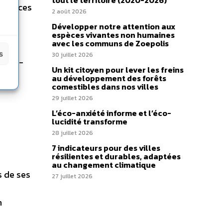
tout le territoire (2020-2026)
 espaces
2 août 2026
Développer notre attention aux
espèces vivantes non humaines
avec les communs de Zoepolis
s
30 juillet 2026
e éco-
Un kit citoyen pour lever les freins
au développement des forêts
comestibles dans nos villes
29 juillet 2026
L’éco-anxiété informe et l’éco-
lucidité transforme
28 juillet 2026
7 indicateurs pour des villes
résilientes et durables, adaptées
au changement climatique
s de ses
27 juillet 2026
n