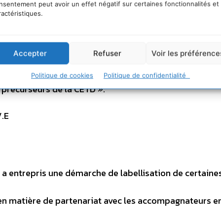
nsentement peut avoir un effet négatif sur certaines fonctionnalités et
 un espace de dialogue intéressant avec les agents des
ractéristiques.
nariats, des séjours tests et d’enrichir
Accepter
Refuser
Voir les préférence
leur territoire en co-développant une activité touristiqu
 en relation avec l’IPAMAC (association
Politique de cookies
Politique de confidentialité
s précurseurs de la CETD ».
V.E
a entrepris une démarche de labellisation de certaine
 en matière de partenariat avec les accompagnateurs e