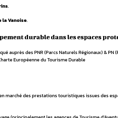
rins
.
e la Vanoise
.
ement durable dans les espaces prot
iqué auprès des PNR (Parcs Naturels Régionaux) & PN (
la Charte Européenne du Tourisme Durable
 en marché des prestations touristiques issues des es
oyage (principalement les agences de Tourisme d’Avent