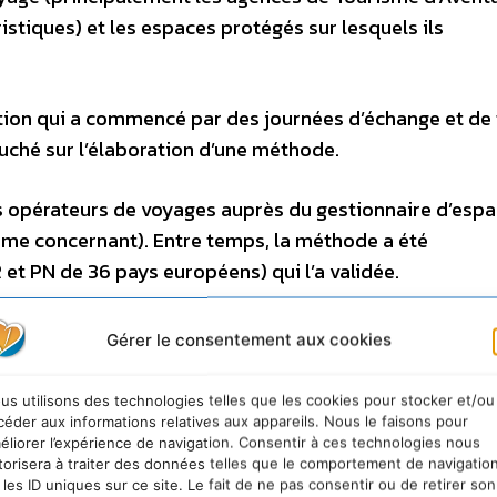
stiques) et les espaces protégés sur lesquels ils
ction qui a commencé par des journées d’échange et de 
ouché sur l’élaboration d’une méthode.
des opérateurs de voyages auprès du gestionnaire d’esp
 me concernant). Entre temps, la méthode a été
et PN de 36 pays européens) qui l’a validée.
ication, puis à présenter la candidature.
Gérer le consentement aux cookies
 paritaire nationale et l’acceptation reviendra à Europa
us utilisons des technologies telles que les cookies pour stocker et/ou
u’il est signataire de la CETD et pourra
céder aux informations relatives aux appareils. Nous le faisons pour
éliorer l’expérience de navigation. Consentir à ces technologies nous
torisera à traiter des données telles que le comportement de navigatio
 les ID uniques sur ce site. Le fait de ne pas consentir ou de retirer son