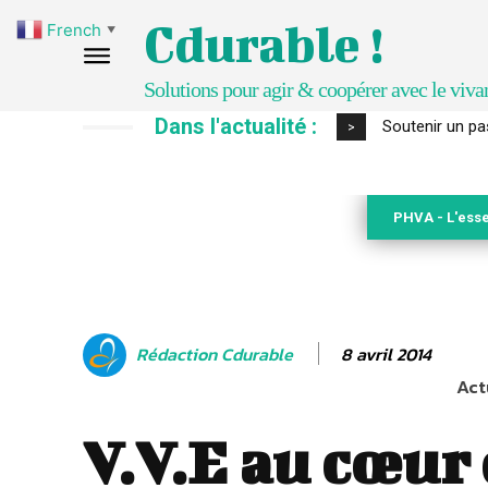
Cdurable !
French
▼
Solutions pour agir & coopérer avec le viva
Dans l'actualité :
S’inspirer de 
>
PHVA - L'esse
8 avril 2014
Rédaction Cdurable
Act
V.V.E au cœur