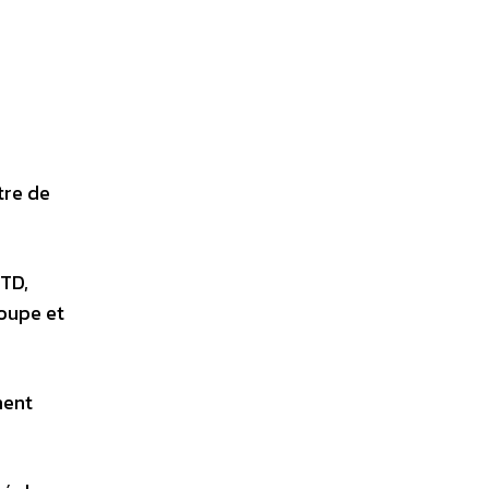
tre de
ETD,
loupe et
ment