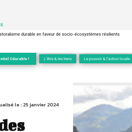
nt
l’arbre pour un modèle économique régénératif du vivant …
ntiel Cdurable !
L'être & les liens
Le pouvoir & l'action locale
ualisé le :
25 janvier 2024
 des