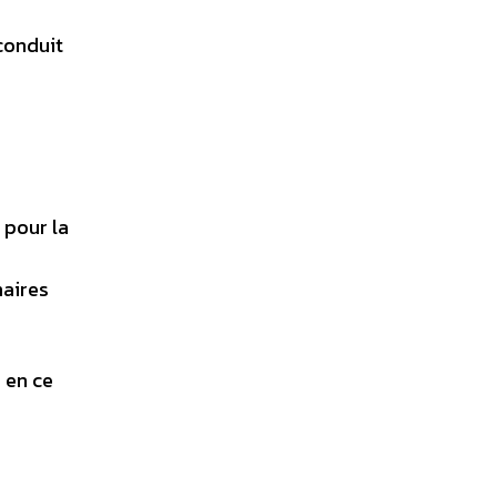
conduit
 pour la
maires
 en ce