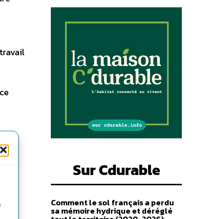
travail
ace
Sur Cdurable
rc.
Comment le sol français a perdu
n
sa mémoire hydrique et déréglé