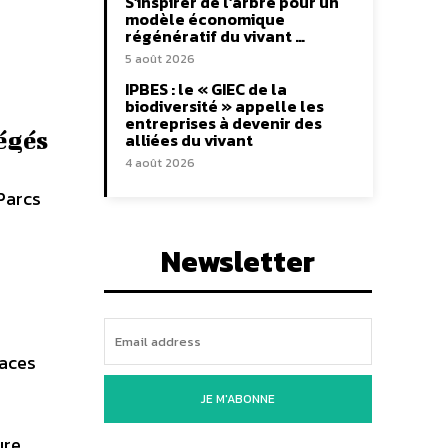
S’inspirer de l’arbre pour un
modèle économique
régénératif du vivant …
5 août 2026
IPBES : le « GIEC de la
biodiversité » appelle les
entreprises à devenir des
égés
alliées du vivant
4 août 2026
Parcs
Newsletter
paces
JE M'ABONNE
ure