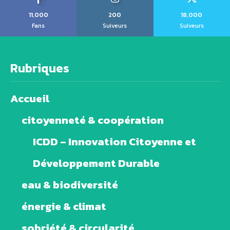
11,000
200
18,000
Fans
Suiveurs
Suiveurs
Rubriques
Accueil
citoyenneté & coopération
ICDD – Innovation Citoyenne et
Développement Durable
eau & biodiversité
énergie & climat
sobriété & circularité