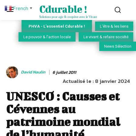
Cdurable !
French
▼
Solutions pour agir & coopérer avec le Vivant
PHVA - L'essentiel Cdurable !
L'être & les liens
Le pouvoir & l'action locale
Le vivant & refaire société
News Sélection
David Naulin
6 juillet 2011
Actualisé le :
8 janvier 2024
UNESCO : Causses et
Cévennes au
patrimoine mondial
de l’humanité