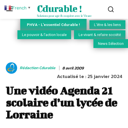
Cdurable !
French
▼
Solutions pour agir & coopérer avec le Vivant
PHVA - L'essentiel Cdurable !
L'être & les liens
Le pouvoir & l'action locale
Le vivant & refaire société
News Sélection
Rédaction Cdurable
8 avril 2009
Actualisé le :
25 janvier 2024
Une vidéo Agenda 21
scolaire d’un lycée de
Lorraine