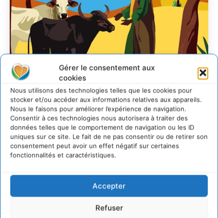
Gérer le consentement aux
cookies
Nous utilisons des technologies telles que les cookies pour
Soutenir un
stocker et/ou accéder aux informations relatives aux appareils.
Nous le faisons pour améliorer l’expérience de navigation.
pastoralisme durable en
Consentir à ces technologies nous autorisera à traiter des
données telles que le comportement de navigation ou les ID
faveur de socio-
uniques sur ce site. Le fait de ne pas consentir ou de retirer son
écosystèmes résilients
consentement peut avoir un effet négatif sur certaines
fonctionnalités et caractéristiques.
CYRILLE SOUCHE
-
6 AOÛT 2026
Accepter
Refuser