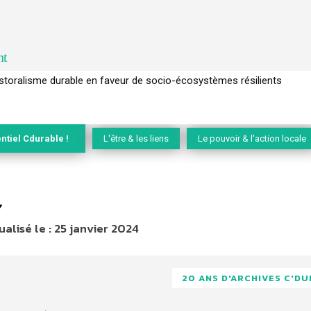
nt
ralisme durable en faveur de socio-écosystèmes résilients
l’arbre pour un modèle économique régénératif du vivant …
ntiel Cdurable !
L'être & les liens
Le pouvoir & l'action locale
7
ualisé le :
25 janvier 2024
20 ANS D'ARCHIVES C'D