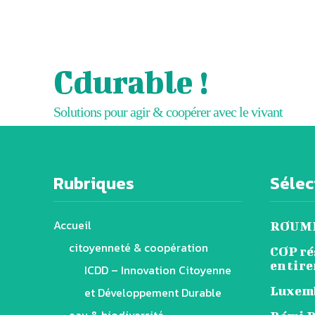
Cdurable !
Solutions pour agir & coopérer avec le vivant
Rubriques
Sélect
Accueil
ROUMIC
citoyenneté & coopération
COP rég
en tire
ICDD – Innovation Citoyenne
Luxemb
et Développement Durable