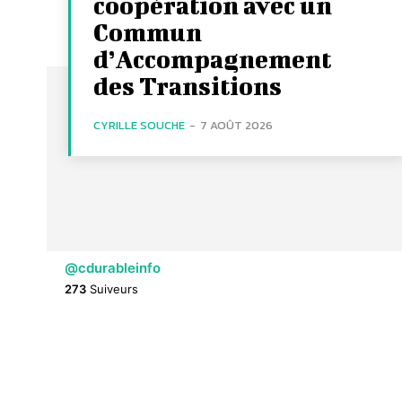
coopération avec un
Commun
d’Accompagnement
des Transitions
CYRILLE SOUCHE
-
7 AOÛT 2026
@cdurableinfo
273
Suiveurs