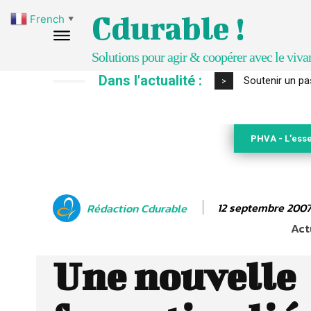
Cdurable !
French
▼
Solutions pour agir & coopérer avec le viva
Dans l'actualité :
Soutenir un pasto
S’inspirer de 
>
PHVA - L'esse
12 septembre 200
Rédaction Cdurable
Act
Une nouvelle