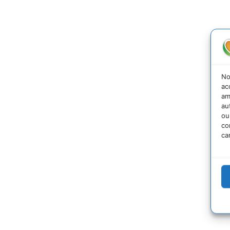
No
ac
am
au
ou
co
ca