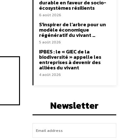
durable en faveur de socio-
écosystèmes résilients
6 août 2026
S’inspirer de l’arbre pour un
modèle économique
régénératif du vivant …
5 août 2026
IPBES : le « GIEC de la
biodiversité » appelle les
entreprises à devenir des
alliées du vivant
4 août 2026
Newsletter