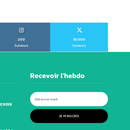
200
18,000
Suiveurs
Suiveurs
Recevoir l'hebdo
eçons
JE M'INSCRIS