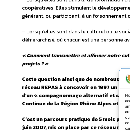
coopératives. Elles stimulent le développem
générant, ou participant, à un foisonnement d’
– Lorsqu’elles sont dans le culturel ou le s
déhiérarchisé, où chacun est une personne av
« Comment transmettre et affirmer notre cul
projets ? »
Cette question ainsi que de nombreuses 
réseau REPAS à concevoir en 1997 un parco
d’un « compagnonnage alternatif et solida
No
ac
Continue de la Région Rhône Alpes et ac
am
au
ou
C’est un parcours pratique de 5 mois pour 
co
juin 2007, mis en place par ce réseau natio
ca