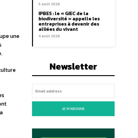
5 août 2026
IPBES : le « GIEC de la
biodiversité » appelle les
entreprises à devenir des
alliées du vivant
oupe une
4 août 2026
s
.
Newsletter
culture
es
ont
JE M'ABONNE
la