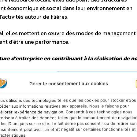
ent économique et social dans leur environnement en
activités autour de filières.
ocial, elles mettent en œuvre des modes de management
ant d’être une performance.
ture d’entreprise en contribuant à la réalisation de 
demandes de stages dans les structures ont amené 
Gérer le consentement aux cookies
urs de formation : ce parcours, organisé sous la 
ire » a reçu l’agrément de la Direction de la Forma
us utilisons des technologies telles que les cookies pour stocker et/ou
céder aux informations relatives aux appareils. Nous le faisons pour
cueille chaque année une quinzaine de compagnons.
éliorer l’expérience de navigation. Consentir à ces technologies nous
torisera à traiter des données telles que le comportement de navigatio
 les ID uniques sur ce site. Le fait de ne pas consentir ou de retirer son
des jeunes de 18 à 30 ans, du mois de février au mo
nsentement peut avoir un effet négatif sur certaines fonctionnalités et
nal.
ractéristiques.