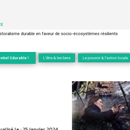
nt
l’arbre pour un modèle économique régénératif du vivant …
ntiel Cdurable !
L'être & les liens
Le pouvoir & l'action locale
ualisé le :
25 janvier 2024