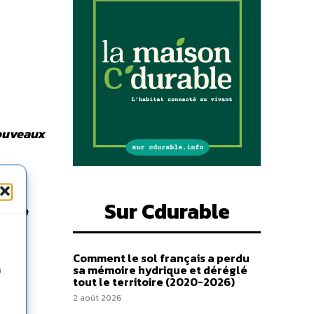
nouveaux
le
Sur Cdurable
forme
tion
Comment le sol français a perdu
sa mémoire hydrique et déréglé
n
tout le territoire (2020-2026)
is de
2 août 2026