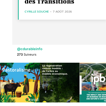
des Transitions
CYRILLE SOUCHE
-
7 AOÛT 2026
@cdurableinfo
273
Suiveurs