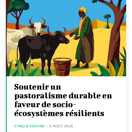
Soutenir un
pastoralisme durable en
faveur de socio-
écosystèmes résilients
CYRILLE SOUCHE
-
6 AOÛT 2026