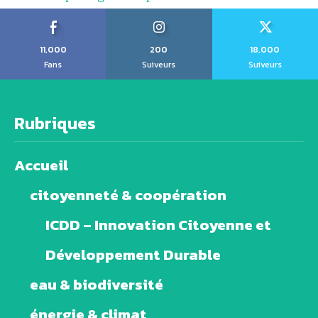
11,000
200
18,000
Fans
Suiveurs
Suiveurs
Rubriques
Accueil
citoyenneté & coopération
ICDD – Innovation Citoyenne et
Développement Durable
eau & biodiversité
énergie & climat