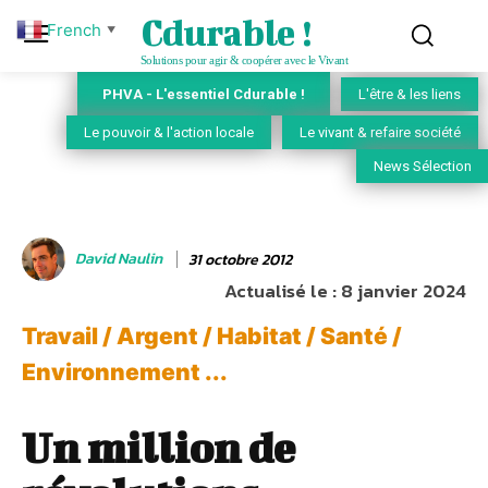
Cdurable !
French
▼
Solutions pour agir & coopérer avec le Vivant
PHVA - L'essentiel Cdurable !
L'être & les liens
Le pouvoir & l'action locale
Le vivant & refaire société
News Sélection
David Naulin
31 octobre 2012
Actualisé le :
8 janvier 2024
Travail / Argent / Habitat / Santé /
Environnement ...
Un million de