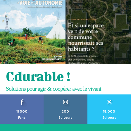
Cdurable !
Solutions pour agir & coopérer avec le vivant
11,000
200
18,000
Fans
Suiveurs
Suiveurs