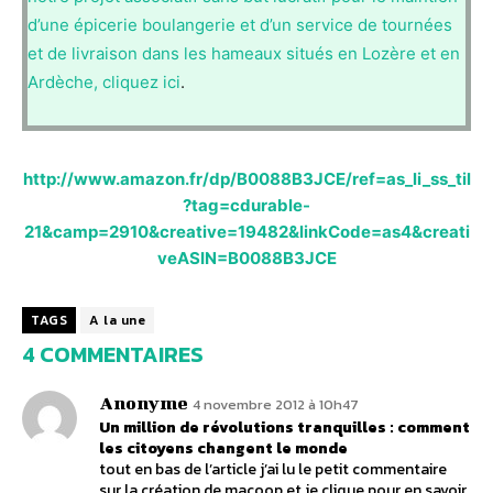
d’une épicerie boulangerie et d’un service de tournées
et de livraison dans les hameaux situés en Lozère et en
Ardèche, cliquez ici
.
http://www.amazon.fr/dp/B0088B3JCE/ref=as_li_ss_til
?tag=cdurable-
21&camp=2910&creative=19482&linkCode=as4&creati
veASIN=B0088B3JCE
TAGS
A la une
4 COMMENTAIRES
Anonyme
4 novembre 2012 à 10h47
Un million de révolutions tranquilles : comment
les citoyens changent le monde
tout en bas de l’article j’ai lu le petit commentaire
sur la création de macoop et je clique pour en savoir