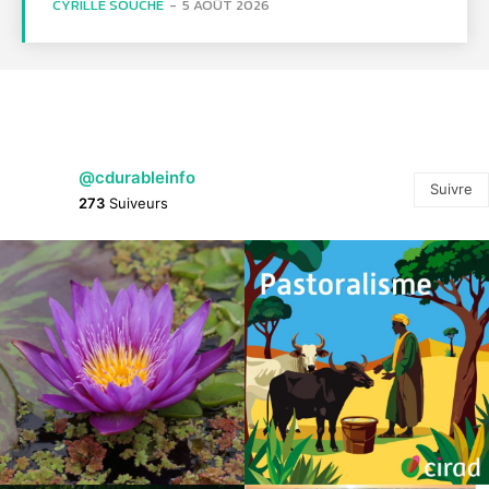
CYRILLE SOUCHE
-
5 AOÛT 2026
@cdurableinfo
Suivre
273
Suiveurs