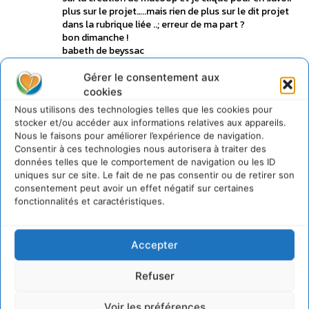
plus sur le projet…..mais rien de plus sur le dit projet
dans la rubrique liée ..; erreur de ma part ?
bon dimanche !
babeth de beyssac
Connecter pour laisser un commentaire
Gérer le consentement aux
cookies
Cyrille
Nous utilisons des technologies telles que les cookies pour
4 novembre 2012 à 18h22
stocker et/ou accéder aux informations relatives aux appareils.
Ma Coop La Vie au Vert
Nous le faisons pour améliorer l’expérience de navigation.
Ca y est l’info est en ligne !
Consentir à ces technologies nous autorisera à traiter des
Merci Babeth pour cette amicale relance
données telles que le comportement de navigation ou les ID
Connecter pour laisser un commentaire
uniques sur ce site. Le fait de ne pas consentir ou de retirer son
consentement peut avoir un effet négatif sur certaines
fonctionnalités et caractéristiques.
Lionel
5 novembre 2012 à 9h58
Un million de révolutions tranquilles : comment
Accepter
les citoyens changent le monde
Je trouve ça très intéressant. Mon amie a déjà fait de
Refuser
l’humanitaire et elle aimerait qu’on en fasse
ensemble. Je pense que c’est important de bouger
Voir les préférences
pour voir les bonnes idées des autres pays.