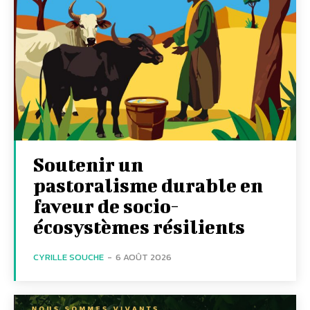
Soutenir un
pastoralisme durable en
faveur de socio-
écosystèmes résilients
CYRILLE SOUCHE
-
6 AOÛT 2026