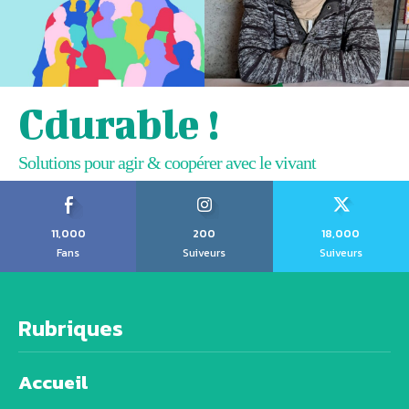
Cdurable !
Solutions pour agir & coopérer avec le vivant
11,000
200
18,000
Fans
Suiveurs
Suiveurs
Rubriques
Accueil