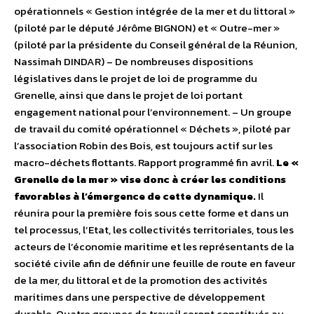
opérationnels « Gestion intégrée de la mer et du littoral »
(piloté par le député Jérôme BIGNON) et « Outre-mer »
(piloté par la présidente du Conseil général de la Réunion,
Nassimah DINDAR) – De nombreuses dispositions
législatives dans le projet de loi de programme du
Grenelle, ainsi que dans le projet de loi portant
engagement national pour l’environnement. – Un groupe
de travail du comité opérationnel « Déchets », piloté par
l’association Robin des Bois, est toujours actif sur les
macro-déchets flottants. Rapport programmé fin avril.
Le «
Grenelle de la mer » vise donc à créer les conditions
favorables à l’émergence de cette dynamique.
Il
réunira pour la première fois sous cette forme et dans un
tel processus, l’Etat, les collectivités territoriales, tous les
acteurs de l’économie maritime et les représentants de la
société civile afin de définir une feuille de route en faveur
de la mer, du littoral et de la promotion des activités
maritimes dans une perspective de développement
durable. Quatre groupes de travail seront constitués au