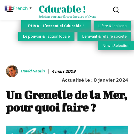
Cdurable !
French
▼
Solutions pour agir & coopérer avec le Vivant
PHVA - L'essentiel Cdurable !
L'être & les liens
Le pouvoir & l'action locale
Le vivant & refaire société
News Sélection
David Naulin
4 mars 2009
Actualisé le :
8 janvier 2024
Un Grenelle de la Mer,
pour quoi faire ?