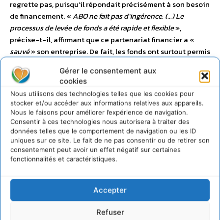
regrette pas, puisqu’il répondait précisément à son besoin
de financement. «
ABO ne fait pas d’ingérence. (…) Le
processus de levée de fonds a été rapide et flexible
»,
précise-t-il, affirmant que ce partenariat financier a «
sauvé
» son entreprise. De fait, les fonds ont surtout permis
à cette dernière d’accélérer son développement et le
Gérer le consentement aux
déploiement de ses nouvelles stations de recharge
cookies
rapides un peu partout en France. Mais cet exemple reste
Nous utilisons des technologies telles que les cookies pour
assez rare dans le paysage français des entreprises
stocker et/ou accéder aux informations relatives aux appareils.
cotées, bien au-delà de la GreenTech.
Nous le faisons pour améliorer l’expérience de navigation.
Consentir à ces technologies nous autorisera à traiter des
données telles que le comportement de navigation ou les ID
Plus largement, les valeurs françaises, surtout celles qui
uniques sur ce site. Le fait de ne pas consentir ou de retirer son
n’ont pas encore révélé leur potentiel de croissance, sont
consentement peut avoir un effet négatif sur certaines
pénalisées par la faible appétence des Français pour
fonctionnalités et caractéristiques.
l’investissement boursier, et leur préférence récurrente
pour des placements « sûrs », peu compatibles avec le
Accepter
risque inhérent à l’innovation. Toute une culture, donc,
peu propice à ce que les marchés prennent le relais de
Refuser
l’élan donné par l’investissement public…