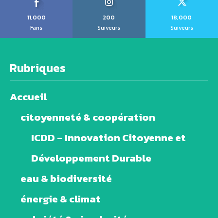
11,000
200
18,000
Fans
Suiveurs
Suiveurs
Rubriques
Accueil
citoyenneté & coopération
ICDD – Innovation Citoyenne et
Développement Durable
eau & biodiversité
énergie & climat