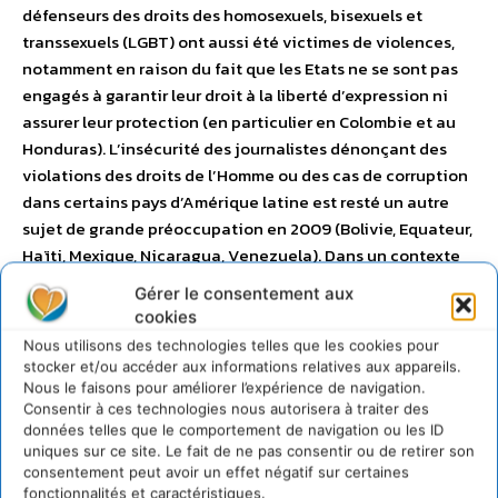
défenseurs des droits des homosexuels, bisexuels et
transsexuels (LGBT) ont aussi été victimes de violences,
notamment en raison du fait que les Etats ne se sont pas
engagés à garantir leur droit à la liberté d’expression ni
assurer leur protection (en particulier en Colombie et au
Honduras). L’insécurité des journalistes dénonçant des
violations des droits de l’Homme ou des cas de corruption
dans certains pays d’Amérique latine est resté un autre
sujet de grande préoccupation en 2009 (Bolivie, Equateur,
Haïti, Mexique, Nicaragua, Venezuela). Dans un contexte
de militarisation croissante, les défenseurs des droits de
Gérer le consentement aux
l’Homme qui ont dénoncé les procédés arbitraires et les
cookies
abus de la police et des militaires ainsi que l’existence et
Nous utilisons des technologies telles que les cookies pour
les agissements de forces de sécurité en marge de la loi
stocker et/ou accéder aux informations relatives aux appareils.
ont continué d’être la cible de menaces graves (Brésil,
Nous le faisons pour améliorer l’expérience de navigation.
Consentir à ces technologies nous autorisera à traiter des
Colombie, Guatemala, Honduras, Mexique). – Téléchargez
données telles que le comportement de navigation ou les ID
le rapport consacré aux Amériques (PDF – 806.5 ko)
en
uniques sur ce site. Le fait de ne pas consentir ou de retirer son
cliquant ici
.
consentement peut avoir un effet négatif sur certaines
fonctionnalités et caractéristiques.