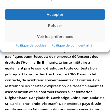
Asie
Accepter
Les élections qui se sont déroulées dans plusieurs pays
Refuser
d’Asie en 2009 ont été entachées de nombreuses
violations des droits de l’Homme et d’actes d’intimidation
Voir les préférences
(Afghanistan et Indonésie). La répression dans le contexte
post-électoral en Iran a par ailleurs conduit a des
Politique de cookies
Politique de confidentialité
arrestations massives dans les rang de manifestants
pacifiques parmi lesquels de nombreux défenseurs des
droits de l’Homme. En Birmanie, la junte militaire a
également pris le soin d’éradiquer toute contestation
politique à la veille des élections de 2010. Dans un tel
contexte, de nombreux gouvernements ont continué de
restreindre les libertés d’expression, de rassemblement et
d’association et de contrôler l’accès à l’information
(Afghanistan, Bangladesh, Cambodge, Chine, Iran, Malaisie,
Sri Lanka, Thaïlande, Vietnam). De nombreux pays d’Asie
ont de nouveau fait appel à des arguments sécuritaires