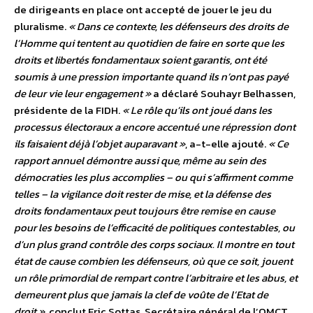
de dirigeants en place ont accepté de jouer le jeu du
pluralisme.
« Dans ce contexte, les défenseurs des droits de
l’Homme qui tentent au quotidien de faire en sorte que les
droits et libertés fondamentaux soient garantis, ont été
soumis à une pression importante quand ils n’ont pas payé
de leur vie leur engagement »
a déclaré Souhayr Belhassen,
présidente de la FIDH.
« Le rôle qu’ils ont joué dans les
processus électoraux a encore accentué une répression dont
ils faisaient déjà l’objet auparavant »
, a-t-elle ajouté.
« Ce
rapport annuel démontre aussi que, même au sein des
démocraties les plus accomplies – ou qui s’affirment comme
telles – la vigilance doit rester de mise, et la défense des
droits fondamentaux peut toujours être remise en cause
pour les besoins de l’efficacité de politiques contestables, ou
d’un plus grand contrôle des corps sociaux. Il montre en tout
état de cause combien les défenseurs, où que ce soit, jouent
un rôle primordial de rempart contre l’arbitraire et les abus, et
demeurent plus que jamais la clef de voûte de l’Etat de
droit »
, conclut Eric Sottas, Secrétaire général de l’OMCT.