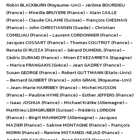
Robin BLACKBURN (Royaume-Uni) – Jérôme BOURDIEU
(France) – Mireille BRUYERE (France) – Alain CAILLE
(France) – Claude CALAME (Suisse) – François CHESNAIS
(France) – John CHRISTIANSEN (Suede) – Christian
COMELIAU (France) – Laurent CORDONNIER (France) –
Jacques COSSART (France) – Thomas COUTROT (France) –
Renato DI RUZZA (France) – Gérard DUMENIL (France) –
Cédric DURAND (France) – Miren ETXEZARRETA (Espagne)
– Marica FRANGAKIS (Grèce) – Jean GADREY (France) –
Susan GEORGE (France) – Robert GUTTMANN (Etats-Unis)
– Bernard GUIBERT (France) – John GRAHL (Royaume-Uni)
– Jean-Marie HARRIBEY (France) – Michel HUSSON
(France) – Pauline HYME (France) – Esther JEFFERS (France)
– Isaac JOSHUA (France) – Michael Krätke (Allemagne) –
Matthieu LEIMGRUBER (Suisse) – Frédéric LORDON
(France) – Birgit MAHNKOPF (Allemagne) – Jacques
MAZIER (France) – Sabine MONTAGNE (France) – François
MORIN (France) – Ramine MOTAMED-NEJAD (France) –
André ORLEAN (France) – René PASSET (France) –