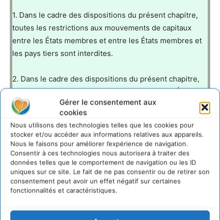
1. Dans le cadre des dispositions du présent chapitre,
toutes les restrictions aux mouvements de capitaux
entre les États membres et entre les États membres et
les pays tiers sont interdites.
2. Dans le cadre des dispositions du présent chapitre,
toutes les restrictions aux paiements entre les États
Gérer le consentement aux
membres et entre les États membres et les pays tiers
cookies
sont interdites.
Nous utilisons des technologies telles que les cookies pour
stocker et/ou accéder aux informations relatives aux appareils.
Nous le faisons pour améliorer l’expérience de navigation.
Consentir à ces technologies nous autorisera à traiter des
http://www.stop-finance.org/Speculation-et-crises-
données telles que le comportement de navigation ou les ID
ca-suffit?lang=fr#sp1
uniques sur ce site. Le fait de ne pas consentir ou de retirer son
consentement peut avoir un effet négatif sur certaines
fonctionnalités et caractéristiques.
LAISSER UN COMMENTAIRE