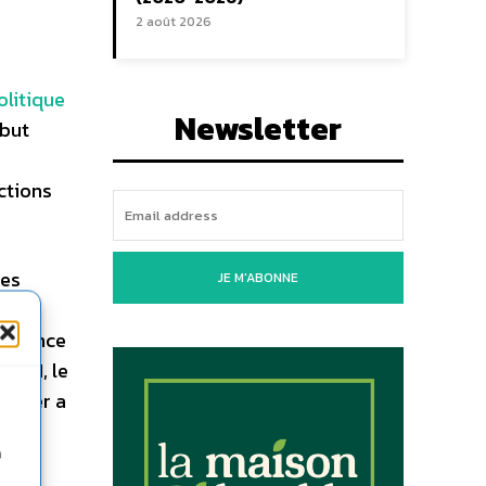
2 août 2026
litique
Newsletter
ébut
ections
les
JE M'ABONNE
 la
science
é 21, le
ernier a
 des
n
it