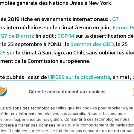
blée générale des Nations Unies à New York.
nnée 2019 riche en évènements internationaux :
G7
s intermédiaires sur le climat à Bonn en juin ;
Forum Po
;
G7 de Biarritz
fin août ;
COP 14
sur la désertification d
t
le 23 septembre à l’ONU ; le
Sommet des ODD
, le 25
25
sur le climat à Santiago, au Chili, sans oublier les él
lement de la Commission européenne.
 publiés : celui de
l’IPBES sur la biodiversité
, en mai ; 
es changements climatiques
en août, et sur
les océans et
Gérer le consentement aux cookies
de l’ONU sur les ODD également en septembre. Jamais 
… comme il a été dit dans le débat organisé par le Comit
us utilisons des technologies telles que les cookies pour stocker et/ou
otamment de Jean-Paul Moatti, Président de l’IRD. Ce d
céder aux informations relatives aux appareils. Nous le faisons pour
loppement durable», bilan de 4 ans de mise en oeuvre
éliorer l’expérience de navigation. Consentir à ces technologies nous
torisera à traiter des données telles que le comportement de navigatio
indépendants, mandatés par l’ONU en 2016 et dont il fa
 les ID uniques sur ce site. Le fait de ne pas consentir ou de retirer son