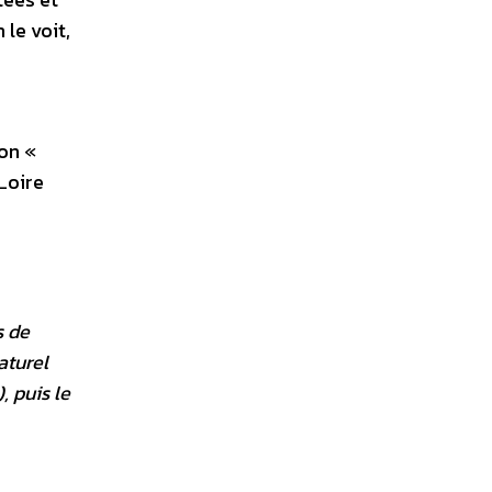
le voit,
son «
Loire
s de
aturel
, puis le