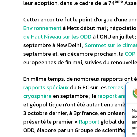
ème
leur adoption, dans le cadre de la 74
Assem
Cette rencontre fut le point d’orgue d’une a
Environnement
à Metz début mai ; négociation
de Haut Niveau sur les ODD
à l’ONU en juillet 
septembre à New Delhi ;
Sommet sur le clima
septembre et, en décembre prochain, la
COP 
européennes de fin mai, suivies du renouvel
En même temps, de nombreux rapports ont été
rapports spéciaux
du GIEC sur les
terres et l
cryosphère
en septembre ; le
rapport annuel
et géopolitique n’ont été autant entremêlées 
No
3 octobre dernier, à Bpifrance, en présence n
ac
présenté le premier «
Rapport
global du déve
am
au
ODD, élaboré par un Groupe de scientifiques 
ou