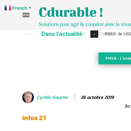
Cdurable !
French
▼
Solutions pour agir & coopérer avec le viva
Dans l'actualité :
IPBES : le « GI
>
PHVA - L'esse
26 octobre 2019
Cyrille Souche
Ac
infos 21