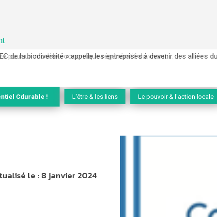
nt
EC de la biodiversité » appelle les entreprises à devenir des alliées du 
ntiel Cdurable !
L'être & les liens
Le pouvoir & l'action locale
tualisé le :
8 janvier 2024