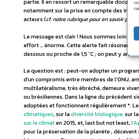
partie. Il en ressort un remarquable document, 
co
ca
notamment sur la prise en compte des interac
acteurs (
cf. notre rubrique pour en savoir plus
).
Le message est clair ! Nous sommes loin du c
effort … énorme. Cette alerte fait résonance 
dessous ou proche de 1,5 °C ; on peut y arriver
La question est : peut-on adopter un progra
d’un compromis entre membres de l’ONU, ambiti
multilatéralisme, très ébréché, demeure viva
ou brésiliennes. Dans la ligne du précédent s
adoptées et fonctionnent régulièrement *. Les
climatiques
, sur la
diversité biologique,
sur l
sur le climat
en 2015, et, last but not least,
l’
pour la préservation de la planète ; décevan