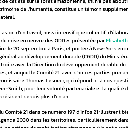
de cet été sur la forêt amazonienne, s’il n’a pas about
patrimoine de l’humanité, constitue un témoin suppléme
atéral.
sion d’un travail, aussi intensif que collectif, d’élabor
le de mise en oeuvre des ODD », présentée par
Elisabeth
aire, le 20 septembre à Paris, et portée à New-York en 
général au développement durable (CGDD) du Ministère
n étroite avec la Direction du développement durable du
es, et auquel le Comité 21, avec d’autres parties prenan
ommissaire Thomas Lesueur, qui répond ici à nos quest
r-Smith, pour leur volonté partenariale et la qualité 
 président depuis plus d’un an.
u Comité 21 dans ce numéro 197 d’Infos 21 illustrent bi
Agenda 2030 dans les territoires, particulièrement dans
 les actions de mobilisation citoyenne qu’ils ont susci