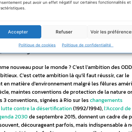
centré sur la « science de la durabilité », insistant
nsentement peut avoir un effet négatif sur certaines fonctionnalités et
ractéristiques.
tions entre les ODD par des coalitions et des réseaux 
Accepter
Refuser
Voir les préférence
ompte, mais on peut atteindre nos objectifs, au prix d’
avec le rapport du GIEC pour limiter le réchauffement a
Politique de cookies
Politique de confidentialité
, si on change tout …
mme nouveau pour le monde ? C’est l’ambition des ODD,
eux. C’est cette ambition là qu’il faut réussir, car le
nt en matière d’environnement malgré les fêlures amér
iècle, maintes conventions de protection de la nature o
 3 conventions, signées à Rio sur les
changements
a
lutte contre la désertification
(1992/1994),
l’Accord de
Agenda 2030
de septembre 2015, donnent un cadre de 
t souvent, décourageant parfois, mais indispensable à n