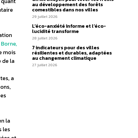
i quant
au développement des forêts
ntaire
comestibles dans nos villes
29 juillet 2026
L’éco-anxiété informe et l’éco-
lucidité transforme
ation
28 juillet 2026
 Borne,
7 indicateurs pour des villes
ce mois
résilientes et durables, adaptées
au changement climatique
 de la
27 juillet 2026
tes, a
ions,
des
en la
 les
tées et