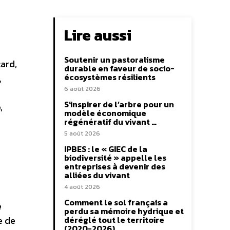
Lire aussi
Soutenir un pastoralisme
ard,
durable en faveur de socio-
écosystèmes résilients
,
6 août 2026
S’inspirer de l’arbre pour un
,
modèle économique
régénératif du vivant …
5 août 2026
IPBES : le « GIEC de la
biodiversité » appelle les
entreprises à devenir des
alliées du vivant
4 août 2026
Comment le sol français a
e
perdu sa mémoire hydrique et
e de
déréglé tout le territoire
(2020-2026)