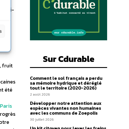
multi-
s
un
u-
Sur Cdurable
 fruit
Comment le sol français a perdu
icaines
sa mémoire hydrique et déréglé
tout le territoire (2020-2026)
nt été
2 août 2026
Développer notre attention aux
 Paris
espèces vivantes non humaines
avec les communs de Zoepolis
progrès
30 juillet 2026
otre
Un kit citoyen pour lever les freins