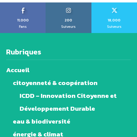
11,000
200
18,000
Fans
Suiveurs
Suiveurs
Rubriques
Accueil
citoyenneté & coopération
ICDD – Innovation Citoyenne et
Développement Durable
eau & biodiversité
énergie & climat