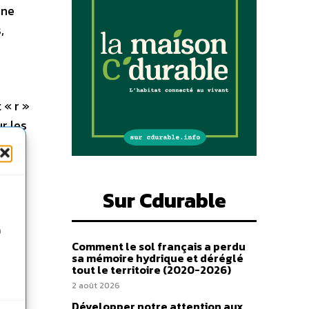
une
,
 « r »
r les
font
Sur Cdurable
n
Comment le sol français a perdu
sa mémoire hydrique et déréglé
tout le territoire (2020-2026)
2 août 2026
Développer notre attention aux