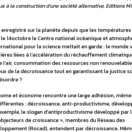
 à la construction d’une société alternative, Editions Mil
 enregistré sur la planète depuis que les températures
 le 14octobre le Centre national océanique et atmosph
ternational pour la science mettait en garde : le monde 
ères liées à l’accélération du réchauffement climatiqu
de l’air, consommation des ressources non renouvelable
x de la décroissance tout en garantissant la justice so
ésordre ?
onome et économe rencontre une large adhésion, même 
différentes : décroissance, anti-productivisme, dével
 exemple, le slogan d’antiproductivisme développé par 
 objecteurs de croissance », membres du Réseau des
eloppement (Rocad), entendent par décroissance. Mêm