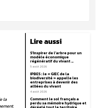
Lire aussi
S’inspirer de l’arbre pour un
modèle économique
régénératif du vivant …
5 août 2026
IPBES : le « GIEC de la
biodiversité » appelle les
entreprises à devenir des
alliées du vivant
4 août 2026
e la
Comment le sol français a
perdu sa mémoire hydrique et
ppement.
déréglé tout le territoire