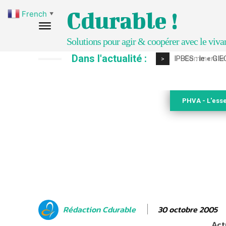
Cdurable !
French
▼
Solutions pour agir & coopérer avec le viva
Dans l'actualité :
Comment le sol
>
PHVA - L'esse
30 octobre 2005
Rédaction Cdurable
Act