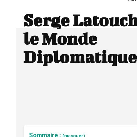
Serge Latouc
le Monde
Diplomatique
Sommaire :
(masquer)