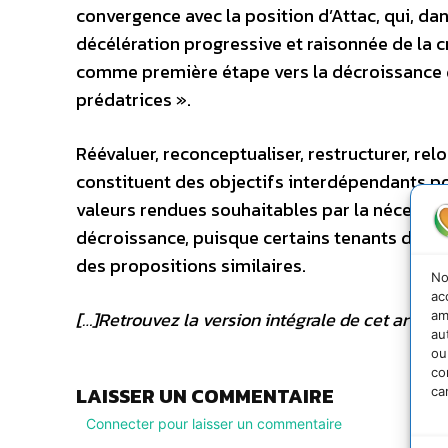
convergence avec la position d’Attac, qui, dan
décélération progressive et raisonnée de la c
comme première étape vers la décroissance d
prédatrices ».
Réévaluer, reconceptualiser, restructurer, relocal
constituent des objectifs interdépendants pour
valeurs rendues souhaitables par la nécessair
décroissance, puisque certains tenants du d
des propositions similaires.
No
ac
[…]Retrouvez la version intégrale de cet artic
am
au
ou
co
LAISSER UN COMMENTAIRE
ca
Connecter pour laisser un commentaire