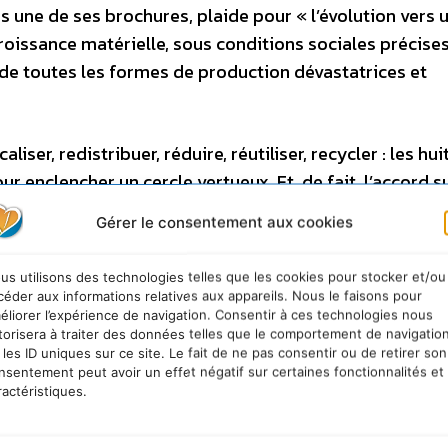
s une de ses brochures, plaide pour « l’évolution vers 
roissance matérielle, sous conditions sociales précises
e toutes les formes de production dévastatrices et
iser, redistribuer, réduire, réutiliser, recycler : les huit
 enclencher un cercle vertueux. Et, de fait, l’accord su
e « réévaluation » va bien au-delà des partisans de la
Gérer le consentement aux cookies
éveloppement durable ou du développement alternatif 
us utilisons des technologies telles que les cookies pour stocker et/ou
céder aux informations relatives aux appareils. Nous le faisons pour
le dans Le Monde diplomatique actuellement en kiosque.
éliorer l’expérience de navigation. Consentir à ces technologies nous
torisera à traiter des données telles que le comportement de navigatio
 les ID uniques sur ce site. Le fait de ne pas consentir ou de retirer son
nsentement peut avoir un effet négatif sur certaines fonctionnalités et
ractéristiques.