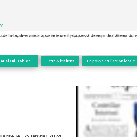
nt
 français a perdu sa mémoire hydrique et déréglé tout le territoire 
ntiel Cdurable !
L'être & les liens
Le pouvoir & l'action locale
ualisé le :
25 janvier 2024