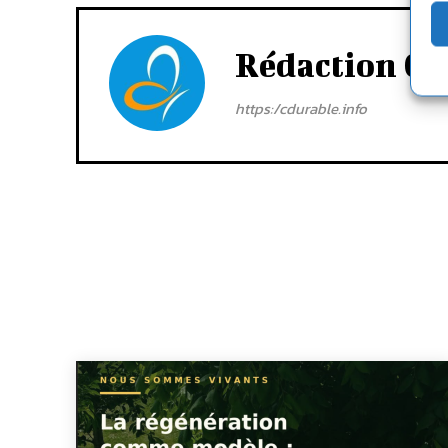
Rédaction Cd
https:/cdurable.info