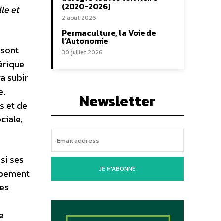
(2020-2026)
le et
2 août 2026
Permaculture, la Voie de
l’Autonomie
 sont
30 juillet 2026
érique
va subir
e.
Newsletter
s et de
ciale,
si ses
JE M'ABONNE
oppement
les
e