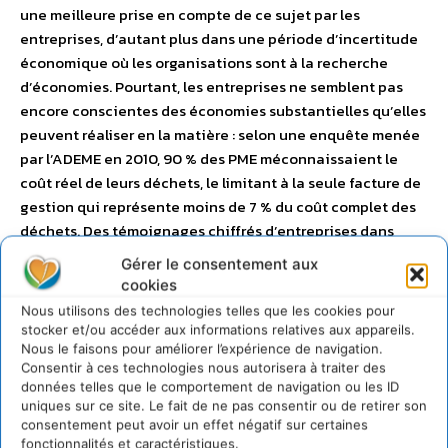
une meilleure prise en compte de ce sujet par les
entreprises, d’autant plus dans une période d’incertitude
économique où les organisations sont à la recherche
d’économies. Pourtant, les entreprises ne semblent pas
encore conscientes des économies substantielles qu’elles
peuvent réaliser en la matière : selon une enquête menée
par l’ADEME en 2010, 90 % des PME méconnaissaient le
coût réel de leurs déchets, le limitant à la seule facture de
gestion qui représente moins de 7 % du coût complet des
déchets. Des témoignages chiffrés d’entreprises dans
différents secteurs d’activité (imprimerie, métallurgie,
Gérer le consentement aux
plasturgie, agroalimentaire…) qui ont réalisé des
cookies
économies en réduisant et en prenant mieux en compte la
Nous utilisons des technologies telles que les cookies pour
gestion de leurs déchets, ont pour objectif de faire
stocker et/ou accéder aux informations relatives aux appareils.
prendre conscience aux entreprises des potentiels
Nous le faisons pour améliorer l’expérience de navigation.
Consentir à ces technologies nous autorisera à traiter des
possibles d’économies à réaliser.
données telles que le comportement de navigation ou les ID
uniques sur ce site. Le fait de ne pas consentir ou de retirer son
consentement peut avoir un effet négatif sur certaines
Collectivités
fonctionnalités et caractéristiques.