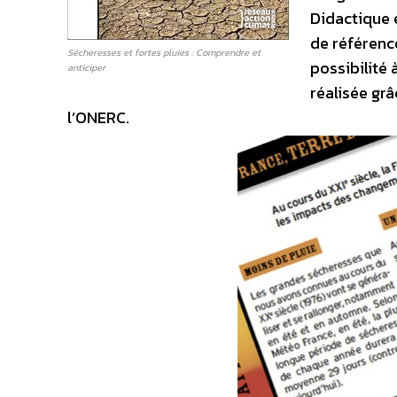
Didactique e
de référenc
Sécheresses et fortes pluies : Comprendre et
possibilité 
anticiper
réalisée grâ
l’ONERC.