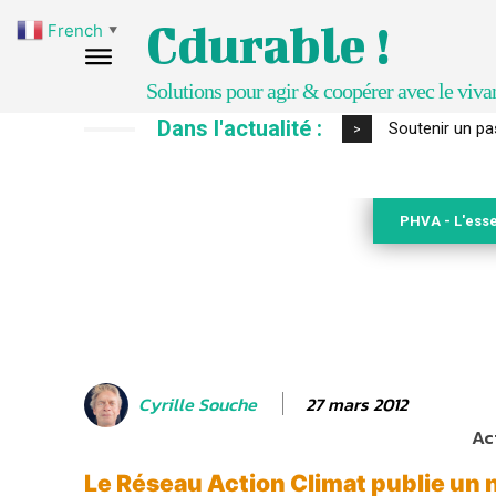
Cdurable !
French
▼
Solutions pour agir & coopérer avec le viva
Dans l'actualité :
S’inspirer de 
>
PHVA - L'esse
27 mars 2012
Cyrille Souche
Ac
Le Réseau Action Climat publie un