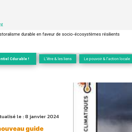
nt
l’arbre pour un modèle économique régénératif du vivant …
ntiel Cdurable !
L'être & les liens
Le pouvoir & l'action locale
tualisé le :
8 janvier 2024
 nouveau guide