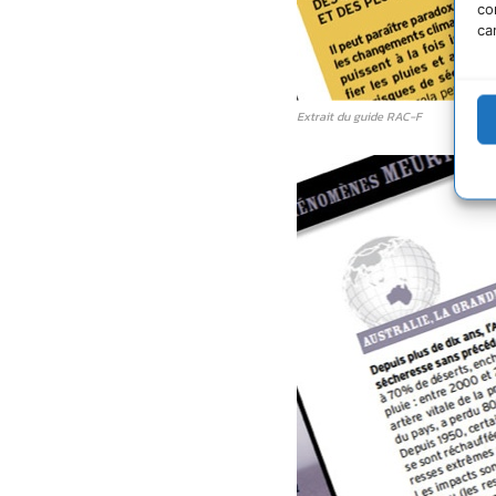
co
ca
Extrait du guide RAC-F