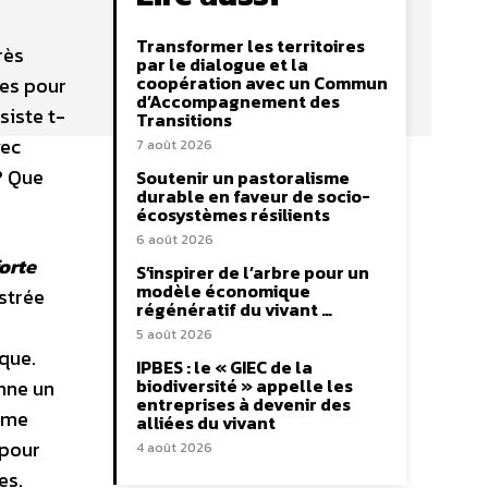
Transformer les territoires
rès
par le dialogue et la
coopération avec un Commun
tes pour
d’Accompagnement des
siste t-
Transitions
vec
7 août 2026
? Que
Soutenir un pastoralisme
durable en faveur de socio-
écosystèmes résilients
6 août 2026
orte
S’inspirer de l’arbre pour un
modèle économique
ustrée
régénératif du vivant …
s
5 août 2026
que.
IPBES : le « GIEC de la
biodiversité » appelle les
onne un
entreprises à devenir des
Ième
alliées du vivant
 pour
4 août 2026
es.