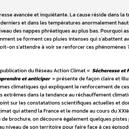
esse avancée et inquiétante. La cause réside dans la t
er derniers et dans les températures anormalement hau
s niveau des nappes phréatiques au plus bas. Pourquoi as
mment se forment ces pluies intenses qui s’abattent a
oit-on s’attendre à voir se renforcer ces phénomènes 
 publication du Réseau Action Climat «
Sécheresse et f
mprendre et anticiper
» présente de façon claire et ill
mes climatiques qui expliquent le renforcement de ce
extrêmes dans la tendance au réchauffement climati
 point sur les constatations scientifiques actuelles et d
limat qui attend la France et le monde au cours du XX
fin de brochure, on découvre également quelques pistes
au niveau de son territoire pour faire face à ces épisod