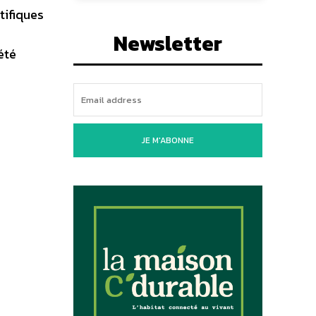
tifiques
Newsletter
été
JE M'ABONNE