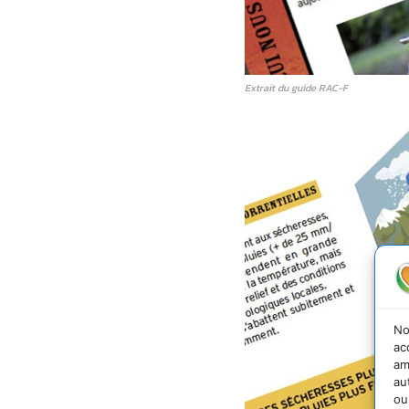
Extrait du guide RAC-F
No
ac
am
au
ou