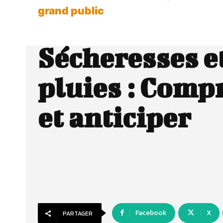
grand public
Sécheresses et
pluies : Comp
et anticiper
Facebook
X
PARTAGER