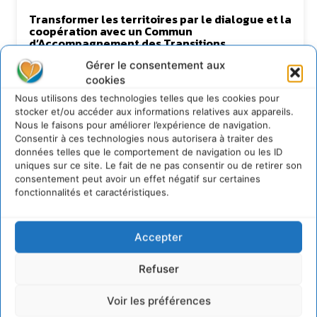
Transformer les territoires par le dialogue et la
coopération avec un Commun
d’Accompagnement des Transitions
7 août 2026
Gérer le consentement aux
Soutenir un pastoralisme durable en faveur de
cookies
socio-écosystèmes résilients
Nous utilisons des technologies telles que les cookies pour
6 août 2026
stocker et/ou accéder aux informations relatives aux appareils.
Nous le faisons pour améliorer l’expérience de navigation.
S’inspirer de l’arbre pour un modèle
Consentir à ces technologies nous autorisera à traiter des
économique régénératif du vivant …
données telles que le comportement de navigation ou les ID
5 août 2026
uniques sur ce site. Le fait de ne pas consentir ou de retirer son
IPBES : le « GIEC de la biodiversité » appelle les
consentement peut avoir un effet négatif sur certaines
entreprises à devenir des alliées du vivant
fonctionnalités et caractéristiques.
4 août 2026
Accepter
Newsletter
Refuser
Voir les préférences