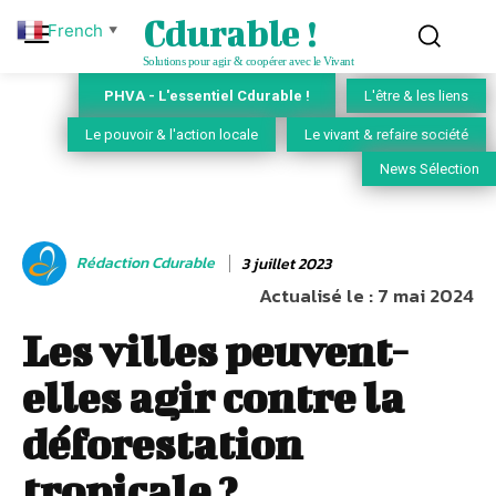
Cdurable !
French
▼
Solutions pour agir & coopérer avec le Vivant
PHVA - L'essentiel Cdurable !
L'être & les liens
Le pouvoir & l'action locale
Le vivant & refaire société
News Sélection
Rédaction Cdurable
3 juillet 2023
Actualisé le :
7 mai 2024
Les villes peuvent-
elles agir contre la
déforestation
tropicale ?