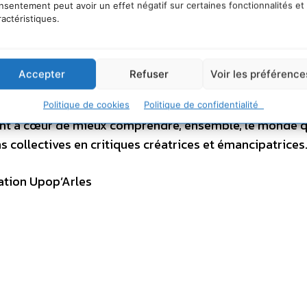
nsentement peut avoir un effet négatif sur certaines fonctionnalités et
émocratiser l’accès à la culture et à la connaissance, en
ractéristiques.
t gratuit, un lieu de partage de savoirs théoriques auta
Accepter
Refuser
Voir les préférence
inistrateurs et de personnes ressource. Le programme,
de constitution. La journée du 31 mars est conçue pour
Politique de cookies
Politique de confidentialité
ont à cœur de mieux comprendre, ensemble, le monde q
 collectives en critiques créatrices et émancipatrices
ation Upop’Arles