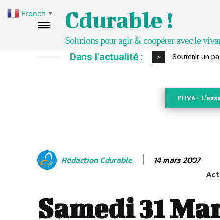
Cdurable !
French
▼
Solutions pour agir & coopérer avec le viva
Dans l'actualité :
S’inspirer de 
>
PHVA - L'esse
14 mars 2007
Rédaction Cdurable
Act
Samedi 31 Mar