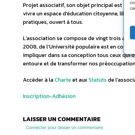
co
Projet associatif, son objet principal est de d
ca
vivre un espace d’éducation citoyenne, libre e
pratiques, ouvert à tous.
L’association se compose de vingt trois adm
2008, de l’Université populaire est en cours 
impliquer dans sa conception tous ceux qui 
entoure et de transformer nos préoccupations
Accéder à la
Charte
et aux
Statuts
de l’associ
Inscription-Adhésion
LAISSER UN COMMENTAIRE
Connecter pour laisser un commentaire