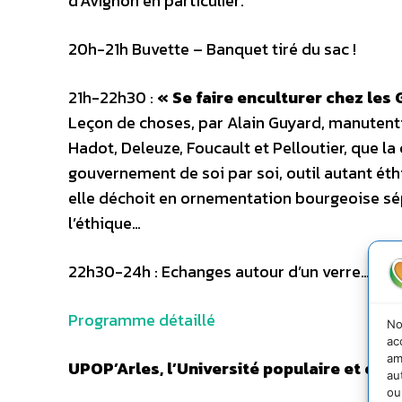
d’Avignon en particulier.
20h-21h Buvette – Banquet tiré du sac !
21h-22h30 :
« Se faire enculturer chez les 
Leçon de choses, par Alain Guyard, manutenti
Hadot, Deleuze, Foucault et Pelloutier, que la 
gouvernement de soi par soi, outil autant éth
elle déchoit en ornementation bourgeoise sé
l’éthique…
22h30-24h : Echanges autour d’un verre… ou 
Programme détaillé
No
ac
am
UPOP’Arles, l’Université populaire et cito
au
ou