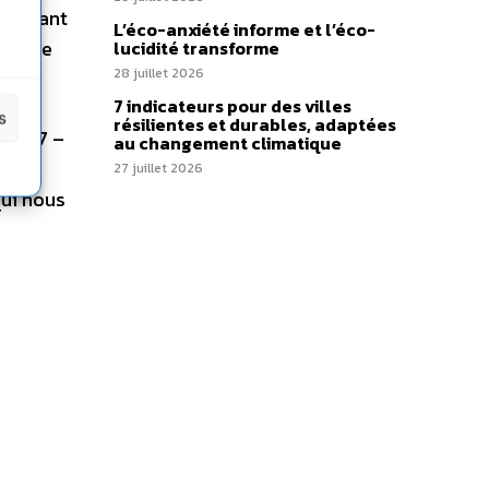
 faisant
L’éco-anxiété informe et l’éco-
nt que
lucidité transforme
28 juillet 2026
7 indicateurs pour des villes
s
résilientes et durables, adaptées
 2007 –
au changement climatique
27 juillet 2026
ui nous
.