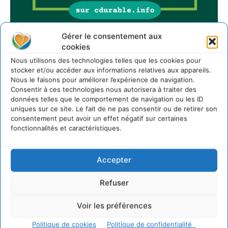
Gérer le consentement aux
cookies
Sur Cdurable
Nous utilisons des technologies telles que les cookies pour
stocker et/ou accéder aux informations relatives aux appareils.
Nous le faisons pour améliorer l’expérience de navigation.
Consentir à ces technologies nous autorisera à traiter des
Comment le sol français a perdu sa mémoire
données telles que le comportement de navigation ou les ID
hydrique et déréglé tout le territoire (2020-2026)
uniques sur ce site. Le fait de ne pas consentir ou de retirer son
2 août 2026
consentement peut avoir un effet négatif sur certaines
fonctionnalités et caractéristiques.
Développer notre attention aux espèces vivantes
non humaines avec les communs de Zoepolis
30 juillet 2026
Accepter
Un kit citoyen pour lever les freins au
développement des forêts comestibles dans nos
villes
Refuser
29 juillet 2026
Voir les préférences
L’éco-anxiété informe et l’éco-lucidité transforme
28 juillet 2026
Politique de cookies
Politique de confidentialité