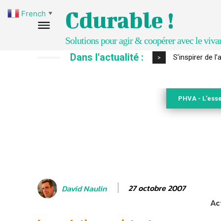
Cdurable !
French
▼
Solutions pour agir & coopérer avec le viva
Dans l'actualité :
IPBES : le « GI
>
PHVA - L'esse
27 octobre 2007
David Naulin
Ac