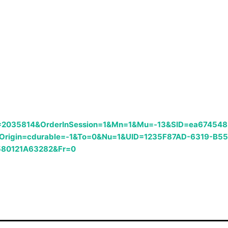
RID=2035814&OrderInSession=1&Mn=1&Mu=-13&SID=ea674548
rigin=cdurable=-1&To=0&Nu=1&UID=1235F87AD-6319-B55
580121A63282&Fr=0