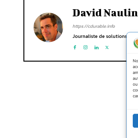
David Naulin
https://cdurable.info
Journaliste de solutions écol
No
ac
am
au
ou
co
ca