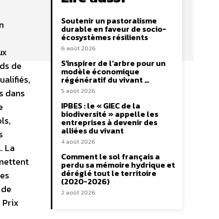
Soutenir un pastoralisme
n
durable en faveur de socio-
écosystèmes résilients
6 août 2026
ux
S’inspirer de l’arbre pour un
rds de
modèle économique
alifiés,
régénératif du vivant …
us dans
5 août 2026
IPBES : le « GIEC de la
e
biodiversité » appelle les
ls,
entreprises à devenir des
alliées du vivant
s
4 août 2026
. La
Comment le sol français a
rmettent
perdu sa mémoire hydrique et
déréglé tout le territoire
des
(2020-2026)
n de
2 août 2026
 Prix