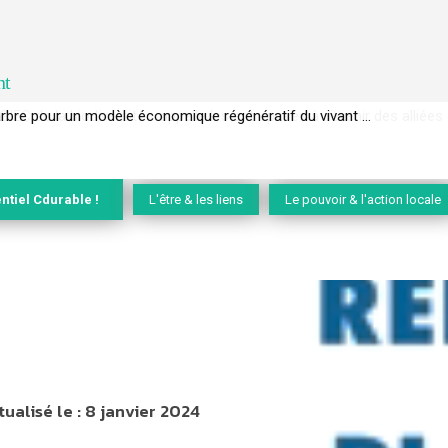
nt
EC de la biodiversité » appelle les entreprises à devenir des alliées du 
ntiel Cdurable !
L'être & les liens
Le pouvoir & l'action locale
tualisé le :
8 janvier 2024