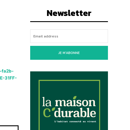
Newsletter
JE M'ABONNE
-fa2b-
E-31FF-