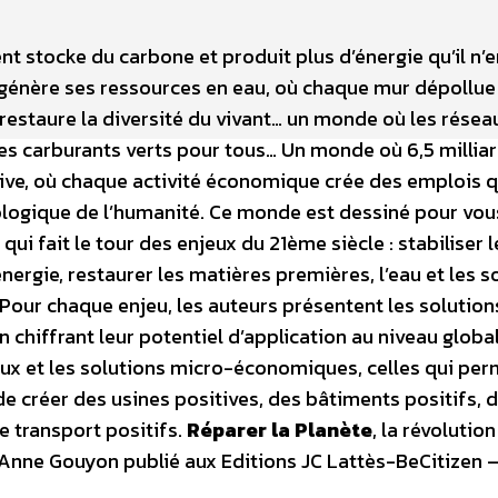
t stocke du carbone et produit plus d’énergie qu’il n’e
énère ses ressources en eau, où chaque mur dépollue
staure la diversité du vivant… un monde où les résea
 des carburants verts pour tous… Un monde où 6,5 millia
ive, où chaque activité économique crée des emplois qu
écologique de l’humanité. Ce monde est dessiné pour vo
qui fait le tour des enjeux du 21ème siècle : stabiliser l
nergie, restaurer les matières premières, l’eau et les so
. Pour chaque enjeu, les auteurs présentent les solution
 chiffrant leur potentiel d’application au niveau global
jeux et les solutions micro-économiques, celles qui pe
 de créer des usines positives, des bâtiments positifs, 
e transport positifs.
Réparer la Planète
, la révolutio
’Anne Gouyon publié aux Editions JC Lattès-BeCitizen –