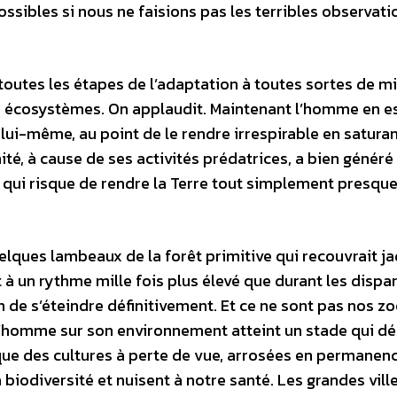
ossibles si nous ne faisions pas les terribles observati
outes les étapes de l’adaptation à toutes sortes de mi
les écosystèmes. On applaudit. Maintenant l’homme en e
 lui-même, au point de le rendre irrespirable en satura
té, à cause de ses activités prédatrices, a bien généré
e qui risque de rendre la Terre tout simplement presqu
uelques lambeaux de la forêt primitive qui recouvrait ja
 à un rythme mille fois plus élevé que durant les dispar
n de s’éteindre définitivement. Et ce ne sont pas nos zo
 l’homme sur son environnement atteint un stade qui d
ue des cultures à perte de vue, arrosées en permanen
 biodiversité et nuisent à notre santé. Les grandes vill