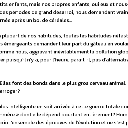
its enfants, mais nos propres enfants, oui eux et nous
e des périodes de grand désarroi, nous demandant vrai
ournée après un bol de céréales…
la plupart de nos habitudes, toutes les habitudes néfas
pays émergeants demandent leur part du gâteau en voula
comme nous, aggravant inévitablement la pollution glo
er puisqu’il n’y a, pour l’heure, parait-il, pas d’alternati
 Elles font des bonds dans le plus gros cerveau animal.
terroger?
lus intelligente en soit arrivée à cette guerre totale co
re-mère » dont elle dépend pourtant entièrement? Ho
rio l’ensemble des épreuves de l’évolution et ne s’est 