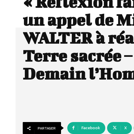
« Réflexion fai
un appel de M
WALTER à réa
Terre sacrée –
Demain l’Ho
Facebook
X
PARTAGER