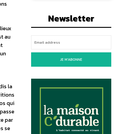
ons
Newsletter
lieux
st au
nt
 un
JE M'ABONNE
e
dis la
itions
os qui
épasse
ce par
es se