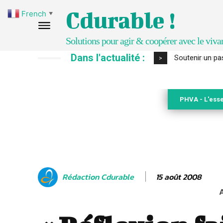
Cdurable !
French
▼
Solutions pour agir & coopérer avec le viva
Dans l'actualité :
S’inspirer de 
>
PHVA - L'esse
15 août 2008
Rédaction Cdurable
A