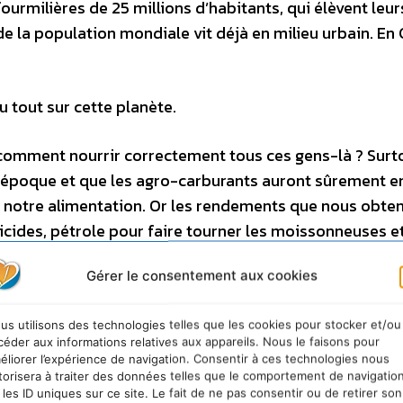
urmilières de 25 millions d’habitants, qui élèvent leur
 de la population mondiale vit déjà en milieu urbain. En 
u tout sur cette planète.
 comment nourrir correctement tous ces gens-là ? Surt
e époque et que les agro-carburants auront sûrement e
 notre alimentation. Or les rendements que nous obte
ticides, pétrole pour faire tourner les moissonneuses e
Gérer le consentement aux cookies
mettre de rallonge à la table des milliards de convives
us utilisons des technologies telles que les cookies pour stocker et/ou
agoniseront. C’est ce qui nous pend au nez. Quelle per
céder aux informations relatives aux appareils. Nous le faisons pour
éliorer l’expérience de navigation. Consentir à ces technologies nous
torisera à traiter des données telles que le comportement de navigatio
 les ID uniques sur ce site. Le fait de ne pas consentir ou de retirer son