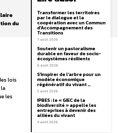
Transformer les territoires
laire
par le dialogue et la
coopération avec un Commun
ation du
d’Accompagnement des
Transitions
7 août 2026
Soutenir un pastoralisme
durable en faveur de socio-
écosystèmes résilients
6 août 2026
S’inspirer de l’arbre pour un
es lois
modèle économique
régénératif du vivant …
 la
5 août 2026
e les
IPBES : le « GIEC de la
biodiversité » appelle les
entreprises à devenir des
alliées du vivant
4 août 2026