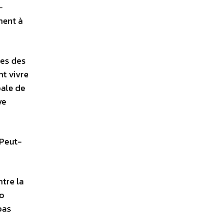
-
ment à
tes des
nt vivre
bale de
ve
 Peut-
ntre la
mo
pas