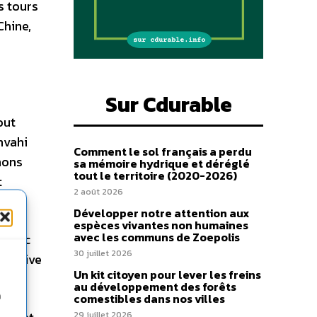
s tours
Chine,
Sur Cdurable
out
nvahi
Comment le sol français a perdu
nons
sa mémoire hydrique et déréglé
tout le territoire (2020-2026)
t
2 août 2026
Développer notre attention aux
espèces vivantes non humaines
avec les communs de Zoepolis
. Donc
30 juillet 2026
spective
Un kit citoyen pour lever les freins
au développement des forêts
n
comestibles dans nos villes
29 juillet 2026