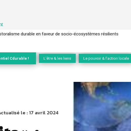
nt
l’arbre pour un modèle économique régénératif du vivant …
ntiel Cdurable !
L'être & les liens
Le pouvoir & l'action locale
ctualisé le :
17 avril 2024