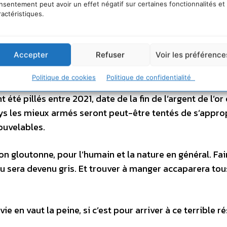
 là des mesures radicales! Que nous changions complè
nsentement peut avoir un effet négatif sur certaines fonctionnalités et
ractéristiques.
l y aura bien sûr de nouvelles bonnes raisons de se faire
es naturelles mondiales telles que l’uranium (fin en 20
Accepter
Refuser
Voir les préférence
s métaux rares et même non précieux tels que le fer dont 
Politique de cookies
Politique de confidentialité
gisements métalliques et énergétiques, qui constituent
té pillés entre 2021, date de la fin de l’argent de l’or 
pays les mieux armés seront peut-être tentés de s’appro
ouvelables.
ation gloutonne, pour l’humain et la nature en général. Fai
leu sera devenu gris. Et trouver à manger accaparera to
ie en vaut la peine, si c’est pour arriver à ce terrible ré