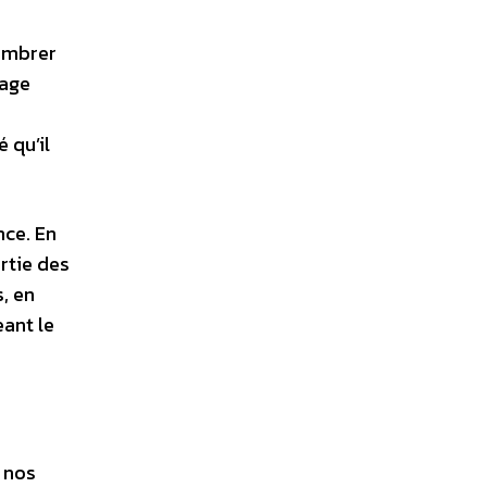
sombrer
sage
 qu’il
nce. En
rtie des
, en
ant le
s nos