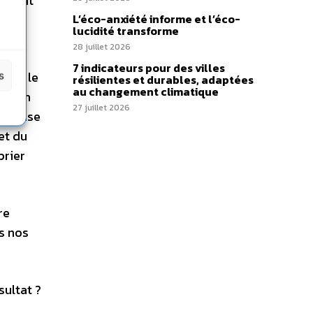
tement
L’éco-anxiété informe et l’éco-
lucidité transforme
28 juillet 2026
 des
7 indicateurs pour des villes
40), le
s
résilientes et durables, adaptées
au changement climatique
la fin
27 juillet 2026
 la base
et du
prier
re
us nos
sultat ?