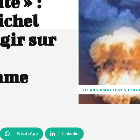
te » :
ichel
gir sur
mme
20 ANS D'ARCHIVES C'D
WhatsApp
Linkedin