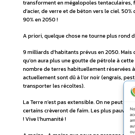
transforment en mégalopoles tentaculaires, fo
d’acier, de verre et de béton vers le ciel. 50%
90% en 2050 !
A priori, quelque chose ne tourne plus rond d
9 milliards d’habitants prévus en 2050. Mais
qu’on aura plus une goutte de pétrole à cett
nombre de terres habituellement réservées à
actuellement sont dû à l’or noir (engrais, pes
transporter les récoltes).
La Terre n’est pas extensible. On ne peut pas 
No
certains crèveront de faim. Les plus pauvres 
ac
! Vive l’humanité !
am
au
ou