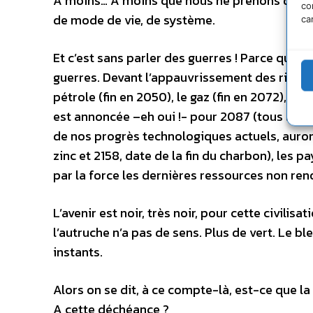
A moins… A moins que nous ne prenons d’ici
co
de mode de vie, de système.
ca
Et c’est sans parler des guerres ! Parce que i
guerres. Devant l’appauvrissement des richess
pétrole (fin en 2050), le gaz (fin en 2072), le
est annoncée –eh oui !- pour 2087 (tous les 
de nos progrès technologiques actuels, auront é
zinc et 2158, date de la fin du charbon), les 
par la force les dernières ressources non ren
L’avenir est noir, très noir, pour cette civilis
l’autruche n’a pas de sens. Plus de vert. Le b
instants.
Alors on se dit, à ce compte-là, est-ce que la v
A cette déchéance ?