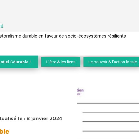
nt
l’arbre pour un modèle économique régénératif du vivant …
ntiel Cdurable !
L'être & les liens
Le pouvoir & l'action locale
tualisé le :
8 janvier 2024
ble