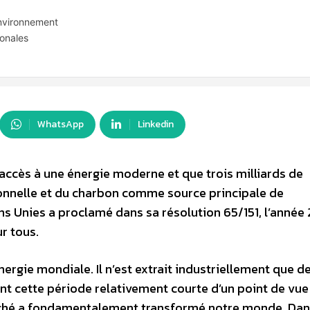
environnement
ionales
WhatsApp
Linkedin
 accès à une énergie moderne et que trois milliards de
onnelle et du charbon comme source principale de
s Unies a proclamé dans sa résolution 65/151, l’année 
r tous.
énergie mondiale. Il n’est extrait industriellement que d
ant cette période relativement courte d’un point de vue
marché a fondamentalement transformé notre monde. Dan