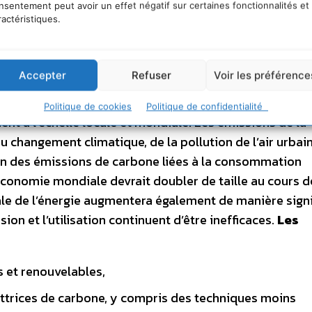
fonctionnant correctement permet au contraire d’augm
nsentement peut avoir un effet négatif sur certaines fonctionnalités et
a promotion économique et la croissance.
ractéristiques.
uer à protéger l’environnement
Accepter
Refuser
Voir les préférence
Les modes actuels de production et de consommatio
Politique de cookies
Politique de confidentialité
nt à l’échelle locale et mondiale. Les émissions de la
u changement climatique, de la pollution de l’air urbain
ction des émissions de carbone liées à la consommation
’économie mondiale devrait doubler de taille au cours d
 de l’énergie augmentera également de manière signi
ion et l’utilisation continuent d’être inefficaces.
Les
s et renouvelables,
ettrices de carbone, y compris des techniques moins