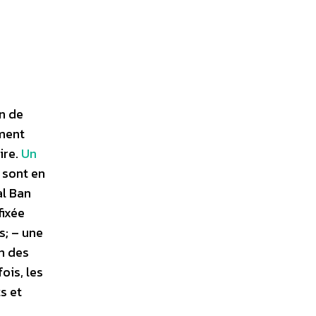
n de
mment
ire.
Un
sont en
al Ban
fixée
s; – une
n des
ois, les
s et