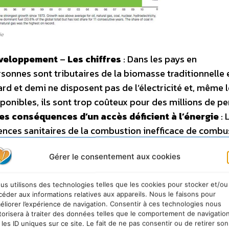
ie
développement
–
Les chiffres
: Dans les pays en
sonnes sont tributaires de la biomasse traditionnelle 
iard et demi ne disposent pas de l’électricité et, même 
onibles, ils sont trop coûteux pour des millions de p
es conséquences d’un accès déficient à l’énergie
: 
ences sanitaires de la combustion inefficace de combu
si que les conséquences économiques de la productivit
Gérer le consentement aux cookies
nce d’un accès adéquat à l’énergie, ni les hôpitaux, ni le
rrectement. De même, l’accès à l’eau potable et
us utilisons des technologies telles que les cookies pour stocker et/ou
té de pompage efficace. Si l’accès à l’énergie n’est pa
céder aux informations relatives aux appareils. Nous le faisons pour
r les populations vulnérables. Les femmes et les filles
éliorer l’expérience de navigation. Consentir à ces technologies nous
torisera à traiter des données telles que le comportement de navigatio
ellement affectées à cet égard. –
Les bénéfices d’u
 les ID uniques sur ce site. Le fait de ne pas consentir ou de retirer son