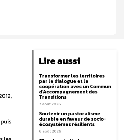
Lire aussi
Transformer les territoires
par le dialogue et la
coopération avec un Commun
d’Accompagnement des
2012,
Transitions
7 août 2026
Soutenir un pastoralisme
durable en faveur de socio-
epuis
écosystèmes résilients
6 août 2026
s les