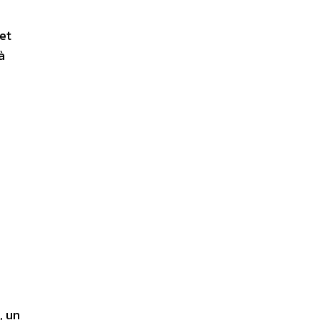
et
à
, un