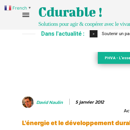
Cdurable !
French
▼
Solutions pour agir & coopérer avec le viva
Dans l'actualité :
S’inspirer de 
>
PHVA - L'esse
5 janvier 2012
David Naulin
Ac
L'énergie et le développement dura