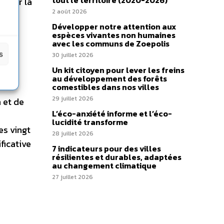
tout le territoire (2020-2026)
enter la
2 août 2026
Développer notre attention aux
espèces vivantes non humaines
avec les communs de Zoepolis
s
30 juillet 2026
Un kit citoyen pour lever les freins
n
au développement des forêts
comestibles dans nos villes
29 juillet 2026
 et de
L’éco-anxiété informe et l’éco-
lucidité transforme
es vingt
28 juillet 2026
ficative
7 indicateurs pour des villes
résilientes et durables, adaptées
au changement climatique
27 juillet 2026