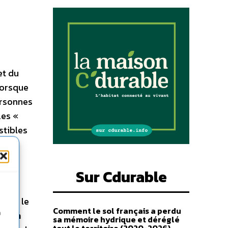
et du
lorsque
ersonnes
Les «
stibles
é
s
Sur Cdurable
s au
 dans le
Comment le sol français a perdu
n
n bon
sa mémoire hydrique et déréglé