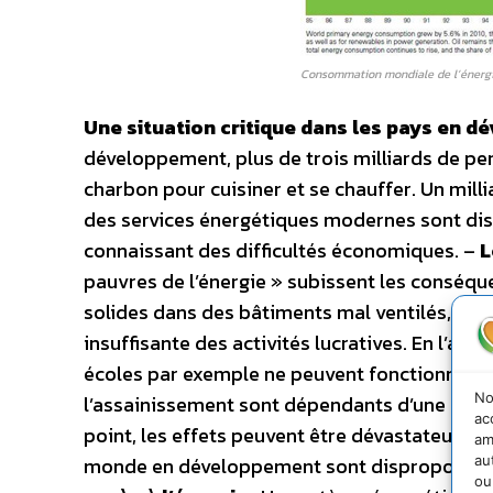
Consommation mondiale de l’énerg
Une situation critique dans les pays en 
développement, plus de trois milliards de per
charbon pour cuisiner et se chauffer. Un mill
des services énergétiques modernes sont disp
connaissant des difficultés économiques. –
L
pauvres de l’énergie » subissent les conséqu
solides dans des bâtiments mal ventilés, ain
insuffisante des activités lucratives. En l’abse
écoles par exemple ne peuvent fonctionner co
No
l’assainissement sont dépendants d’une capaci
ac
point, les effets peuvent être dévastateurs su
am
au
monde en développement sont disproportionn
ou