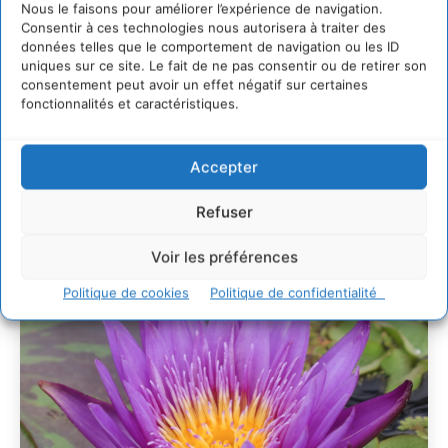
30 juillet 2026
Nous le faisons pour améliorer l’expérience de navigation.
Consentir à ces technologies nous autorisera à traiter des
Un kit citoyen pour lever les freins au
développement des forêts comestibles dans nos
données telles que le comportement de navigation ou les ID
villes
uniques sur ce site. Le fait de ne pas consentir ou de retirer son
consentement peut avoir un effet négatif sur certaines
29 juillet 2026
fonctionnalités et caractéristiques.
L’éco-anxiété informe et l’éco-lucidité transforme
28 juillet 2026
Accepter
7 indicateurs pour des villes résilientes et durables,
adaptées au changement climatique
Refuser
27 juillet 2026
Voir les préférences
Politique de cookies
Politique de confidentialité