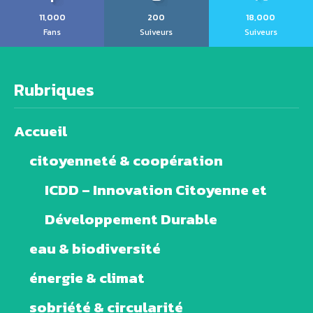
11,000
200
18,000
Fans
Suiveurs
Suiveurs
Rubriques
Accueil
citoyenneté & coopération
ICDD – Innovation Citoyenne et
Développement Durable
eau & biodiversité
énergie & climat
sobriété & circularité