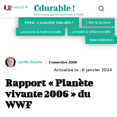
Cdurable !
French
▼
Solutions pour agir & coopérer avec le Vivant
PHVA - L'essentiel Cdurable !
L'être & les liens
Le pouvoir & l'action locale
Le vivant & refaire société
News Sélection
Cyrille Souche
3 novembre 2006
Actualisé le :
8 janvier 2024
Rapport « Planète
vivante 2006 » du
WWF