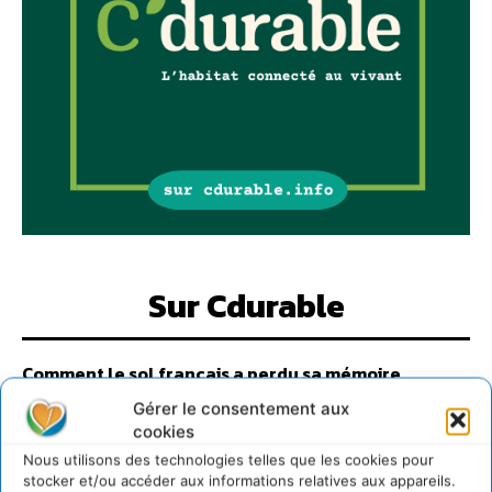
Sur Cdurable
Comment le sol français a perdu sa mémoire
hydrique et déréglé tout le territoire (2020-2026)
Gérer le consentement aux
2 août 2026
cookies
Développer notre attention aux espèces vivantes
Nous utilisons des technologies telles que les cookies pour
non humaines avec les communs de Zoepolis
stocker et/ou accéder aux informations relatives aux appareils.