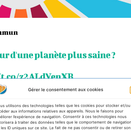
ommun
ur d'une planète plus saine ?
//t.co/z2ALdVenXB
Gérer le consentement aux cookies
 l’environnement (@UNEP_Francais)
September 18, 2023
us utilisons des technologies telles que les cookies pour stocker et/ou
céder aux informations relatives aux appareils. Nous le faisons pour
visent à améliorer la vie de chacun d’entre nous. Un a
éliorer l’expérience de navigation. Consentir à ces technologies nous
is de meilleure qualité. Ces problèmes concernent tout 
torisera à traiter des données telles que le comportement de navigatio
 Il est urgent d’agir pour accélérer les changements qu
 les ID uniques sur ce site. Le fait de ne pas consentir ou de retirer son