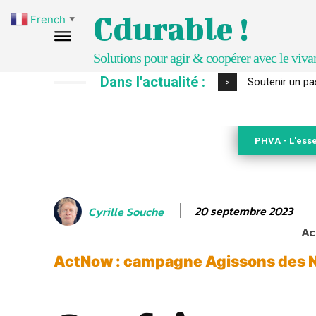
Cdurable !
French
▼
Solutions pour agir & coopérer avec le viva
Dans l'actualité :
S’inspirer de 
>
PHVA - L'esse
20 septembre 2023
Cyrille Souche
Ac
ActNow : campagne Agissons des N