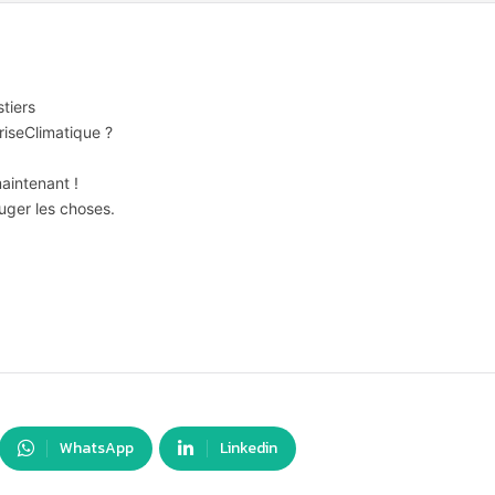
tiers
riseClimatique ?
aintenant !
uger les choses.
WhatsApp
Linkedin