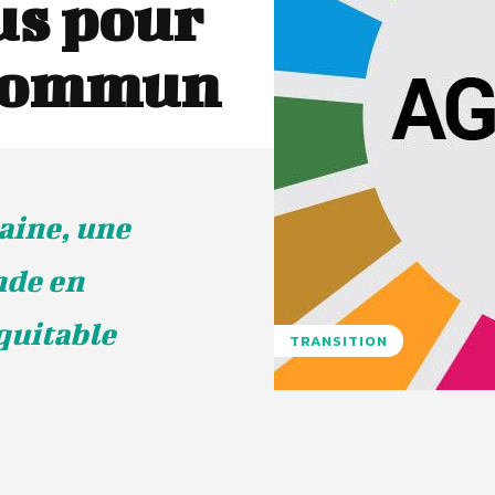
us pour
 commun
aine, une
nde en
quitable
TRANSITION