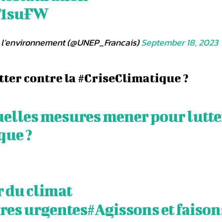
F1suFW
 l’environnement (@UNEP_Francais)
September 18, 2023
ter contre la #CriseClimatique ?
elles mesures mener pour lutte
ique
?
r du climat
es urgentes
#Agissons
et faison