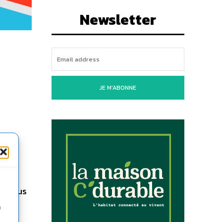
Newsletter
JE M'ABONNE
ir plus
le
n
i