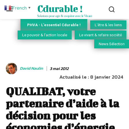
Cdurable !
French
▼
Solutions pour agir & coopérer avec le Vivant
PHVA - L'essentiel Cdurable !
L'être & les liens
Le pouvoir & l'action locale
Le vivant & refaire société
News Sélection
David Naulin
3 mai 2012
Actualisé le :
8 janvier 2024
QUALIBAT, votre
partenaire d’aide à la
décision pour les
économies d’énergie