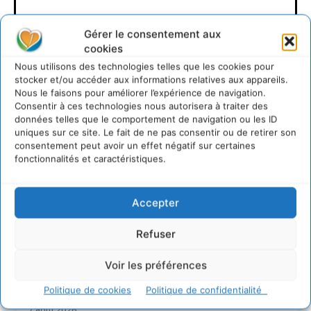
David Naulin
Gérer le consentement aux
cookies
https://cdurable.info
Nous utilisons des technologies telles que les cookies pour
Journaliste de solutions écologiques et sociales en
stocker et/ou accéder aux informations relatives aux appareils.
Occitanie.
Nous le faisons pour améliorer l’expérience de navigation.
Consentir à ces technologies nous autorisera à traiter des
données telles que le comportement de navigation ou les ID
uniques sur ce site. Le fait de ne pas consentir ou de retirer son
consentement peut avoir un effet négatif sur certaines
fonctionnalités et caractéristiques.
Accepter
Lire aussi
Refuser
Voir les préférences
Transformer les territoires par le dialogue et la
coopération avec un Commun
Politique de cookies
Politique de confidentialité
d’Accompagnement des Transitions
7 août 2026