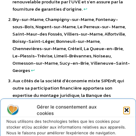
renouvelable produite par l’UVE et s’en assure par la
fourniture de garanties d’origine.
↩︎
Bry-sur-Marne, Champigny-sur-Marne, Fontenay-
sous-Bois, Nogent-sur-Marne, Le Perreux-sur- Marne,
Saint-Maur-des Fossés, Villiers-sur-Marne, Alfortville,
Boissy-Saint-Léger, Bonneuil-sur-Marne,
Chennevières-sur-Marne, Créteil, La Queue-en-Brie,
Le-Plessis-Trévise, Limeil-Brévannes, Noiseau,
Ormesson-sur-Marne, Sucy-en-Brie, Villeneuve-Saint-
Georges
↩︎
Aux côtés de la société d’économie mixte SIPEnR, qui
outre sa participation financière apportera son
expertise du montage juridique, la Banque des
Territoires, Groupe Caisse des Dépôts, partenaire de
Gérer le consentement aux
mise en œuvre du programme CEF Transport
cookies
Alternative Fuels Infrastructure Facility de la
Nous utilisons des technologies telles que les cookies pour
Commission Européenne, apporte le solde du besoin en
stocker et/ou accéder aux informations relatives aux appareils.
fonds propres du projet.
↩︎
Nous le faisons pour améliorer l’expérience de navigation.