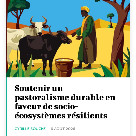
Soutenir un
pastoralisme durable en
faveur de socio-
écosystèmes résilients
CYRILLE SOUCHE
-
6 AOÛT 2026