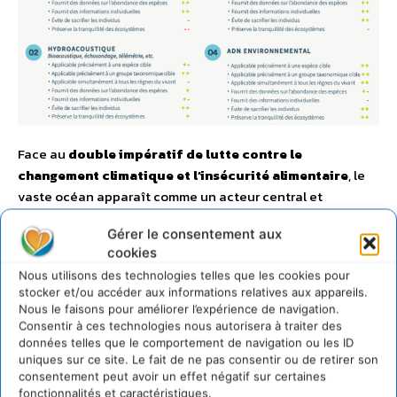
Face au
double impératif de lutte contre le
changement climatique et l’insécurité alimentaire
, le
vaste océan apparaît comme un acteur central et
pourtant méconnu. Dans ce contexte, les attentes envers
Gérer le consentement aux
l’ADNe, outil qui apparaît encore mystérieux voire
cookies
suspicieux pour certains, sont encore plus fortes.
Nous utilisons des technologies telles que les cookies pour
stocker et/ou accéder aux informations relatives aux appareils.
Mais que peut-on réellement détecter avec l’ADNe ?
Nous le faisons pour améliorer l’expérience de navigation.
Quelles sont ses limites ? Comment ça marche ? De quels
Consentir à ces technologies nous autorisera à traiter des
données telles que le comportement de navigation ou les ID
matériels a-t-on besoin ? Autant de questions auxquelles
uniques sur ce site. Le fait de ne pas consentir ou de retirer son
ce guide souhaite apporter des réponses claires et
consentement peut avoir un effet négatif sur certaines
documentées.
fonctionnalités et caractéristiques.