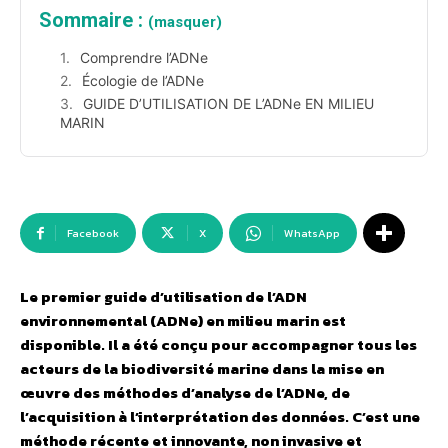
Sommaire :
(masquer)
Comprendre l’ADNe
Écologie de l’ADNe
GUIDE D’UTILISATION DE L’ADNe EN MILIEU
MARIN
Facebook
X
WhatsApp
Le premier guide d’utilisation de l’ADN
environnemental (ADNe) en milieu marin est
disponible. Il a été conçu pour accompagner tous les
acteurs de la biodiversité marine dans la mise en
œuvre des méthodes d’analyse de l’ADNe, de
l’acquisition à l’interprétation des données. C’est une
méthode récente et innovante, non invasive et