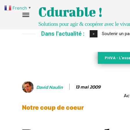
Cdurable !
French
▼
Solutions pour agir & coopérer avec le viva
Dans l'actualité :
S’inspirer de 
>
PHVA - L'esse
13 mai 2009
David Naulin
Ac
Notre coup de coeur