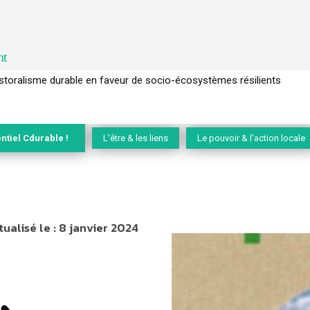
nt
l’arbre pour un modèle économique régénératif du vivant …
ntiel Cdurable !
L'être & les liens
Le pouvoir & l'action locale
tualisé le :
8 janvier 2024