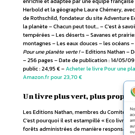
enrichie et adaptée par une équipe français
Herbold et la géographe Laure Chémery, avec
de Rothschild, fondateur du site Adventure E
la planète – Chacun peut tout… – C’est à savoi
tempérées – Les déserts – Savanes et prairies
montagnes – Les eaux douces – les océans – 
Pour une planète verte !
– Editions Nathan – Dè
– 256 pages – Date de publication : 14/05/0
public : 24,95 € –
Acheter le livre Pour une pl
Amazon.fr pour 23,70 €
Un livre plus vert, plus propre
No
Les Editions Nathan, membres du Comité 21, 
ac
C’est pourquoi il est estampillé « Eco livre ». 
am
au
forêts administrées de manière responsable. L
ou