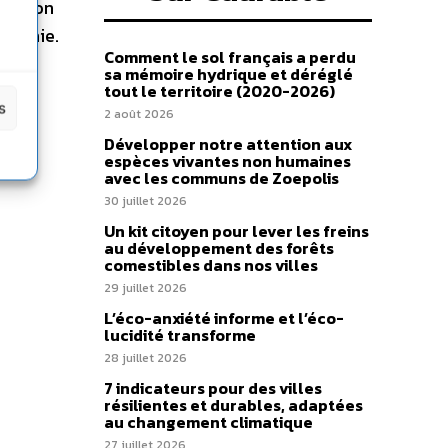
 de son
ochimie.
Comment le sol français a perdu
 est
sa mémoire hydrique et déréglé
ser
tout le territoire (2020-2026)
s
2 août 2026
Développer notre attention aux
espèces vivantes non humaines
avec les communs de Zoepolis
30 juillet 2026
Un kit citoyen pour lever les freins
au développement des forêts
comestibles dans nos villes
29 juillet 2026
L’éco-anxiété informe et l’éco-
lucidité transforme
28 juillet 2026
7 indicateurs pour des villes
résilientes et durables, adaptées
au changement climatique
27 juillet 2026