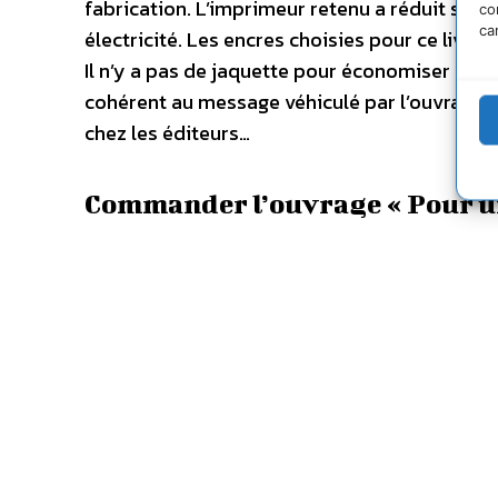
fabrication. L’imprimeur retenu a réduit so
co
ca
électricité. Les encres choisies pour ce livre
Il n’y a pas de jaquette pour économiser du pa
cohérent au message véhiculé par l’ouvrage. 
chez les éditeurs…
Commander l’ouvrage « Pour une