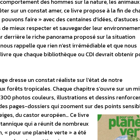
u comportement des hommes sur la nature, les animaux 
rêter sur un constat amer, ce livre propose à la fin de c
s pouvons faire » avec des centaines d’idées, d’astuces 
s de mieux respecter et sauvegarder leur environnemen
ar derrière le riche panorama proposé sur la situation
e nous rappelle que rien n’est irrémédiable et que nous
 livre que chaque bibliothèque ou CDI devrait obtenir p
ge dresse un constat réaliste sur l’état de notre
ux forêts tropicales. Chaque chapitre s’ouvre sur un mi
300 photos couleurs, illustrations et dessins renforcen
des pages-dossiers qui zooment sur des points sensible
neiges, du castor européen…
Ce livre
itannique qui a réunit de nombreux
n, « pour une planète verte » a été