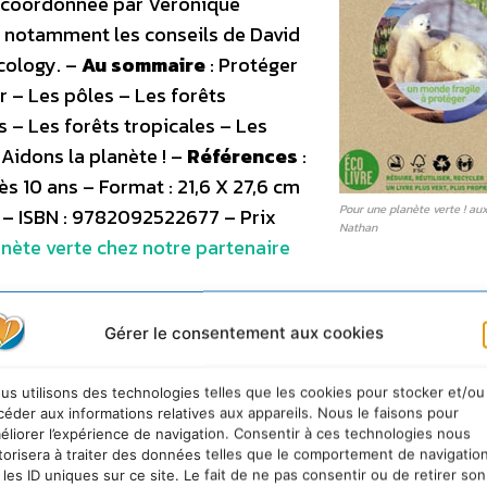
e coordonnée par Véronique
 notamment les conseils de David
cology. –
Au sommaire
: Protéger
r – Les pôles – Les forêts
 – Les forêts tropicales – Les
Aidons la planète ! –
Références
:
s 10 ans – Format : 21,6 X 27,6 cm
Pour une planète verte ! aux
9 – ISBN : 9782092522677 – Prix
Nathan
anète verte chez notre partenaire
Gérer le consentement aux cookies
us utilisons des technologies telles que les cookies pour stocker et/ou
ont souhaité penser l’ouvrage écologiquement jusqu’au
céder aux informations relatives aux appareils. Nous le faisons pour
Le papier est certifié FSC, ce qui veut dire qu’il provient
éliorer l’expérience de navigation. Consentir à ces technologies nous
torisera à traiter des données telles que le comportement de navigatio
e papetier retenu recycle 91% de l’eau utilisée pendan
 les ID uniques sur ce site. Le fait de ne pas consentir ou de retirer son