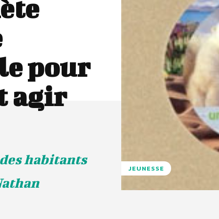
ète
e
le pour
 agir
 des habitants
JEUNESSE
Nathan