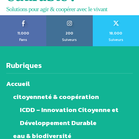
Solutions pour agir & coopérer avec le vivant
11,000
200
18,000
Fans
Suiveurs
Suiveurs
Rubriques
Accueil
citoyenneté & coopération
ICDD – Innovation Citoyenne et
Développement Durable
eau & biodiversité