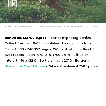
Achetez la nouvelle édition 2010 de cet ouvrage chez notre Partenaire Amazon.fr
RÉFUGIÉS CLIMATIQUES
– Textes et photographies :
Collectif Argos – Préfaces : Hubert Reeves, Jean Jouzel –
Format : 180 x 240 352 pages, 250 illustrations – Broché
avec rabats – ISBN : 978-2-915755-24-4 – Diffusion :
Interart – Prix : 32 € – Sortie en mars 2010 – Edition :
Dominique Carré Editeur
/ 154 rue Oberkampf 75011 paris /