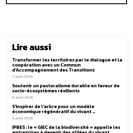
Lire aussi
Transformer les territoires par le dialogue et la
coopération avec un Commun
d’Accompagnement des Transitions
7 août 2026
Soutenir un pastoralisme durable en faveur de
socio-écosystèmes résilients
6 août 2026
S’inspirer de l’arbre pour un modèle
économique régénératif du vivant …
5 août 2026
IPBES : le « GIEC de la biodiversité » appelle les
entreprises à devenir des alliées du vivant