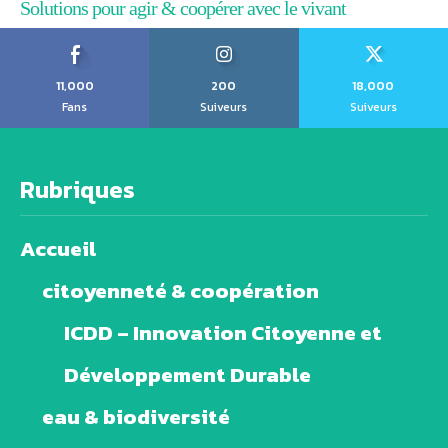
Solutions pour agir & coopérer avec le vivant
11,000
200
18,000
Fans
Suiveurs
Suiveurs
Rubriques
Accueil
citoyenneté & coopération
ICDD – Innovation Citoyenne et
Développement Durable
eau & biodiversité