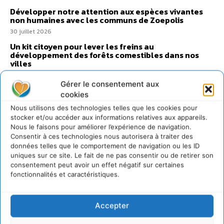
Développer notre attention aux espèces vivantes
non humaines avec les communs de Zoepolis
30 juillet 2026
Un kit citoyen pour lever les freins au
développement des forêts comestibles dans nos
villes
29 juillet 2026
Gérer le consentement aux
L’éco-anxiété informe et l’éco-lucidité transforme
cookies
28 juillet 2026
Nous utilisons des technologies telles que les cookies pour
7 indicateurs pour des villes résilientes et durables,
stocker et/ou accéder aux informations relatives aux appareils.
adaptées au changement climatique
Nous le faisons pour améliorer l’expérience de navigation.
Consentir à ces technologies nous autorisera à traiter des
27 juillet 2026
données telles que le comportement de navigation ou les ID
uniques sur ce site. Le fait de ne pas consentir ou de retirer son
consentement peut avoir un effet négatif sur certaines
fonctionnalités et caractéristiques.
Accepter