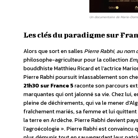
Un documentaire de Marie-Domin
Les clés du paradigme sur Fran
Alors que sort en salles
Pierre Rabhi, au nom d
philosophe-agriculteur pour la collection
Emp
bouddhiste Matthieu Ricard et l’actrice Mario
Pierre Rabhi poursuit inlassablement son ch
21h30 sur France 5
raconte son parcours extra
marquantes qui ont jalonné sa vie. Chez lui,
pleine de déchirements, qui va le mener d’Algéri
fraîchement mariés, sa femme et lui quittent 
la terre en Ardèche. Pierre Rabhi devient paysa
l’agroécologie ». Pierre Rabhi est convaincu 
plus démunis tout en sauvegardant leur patrim