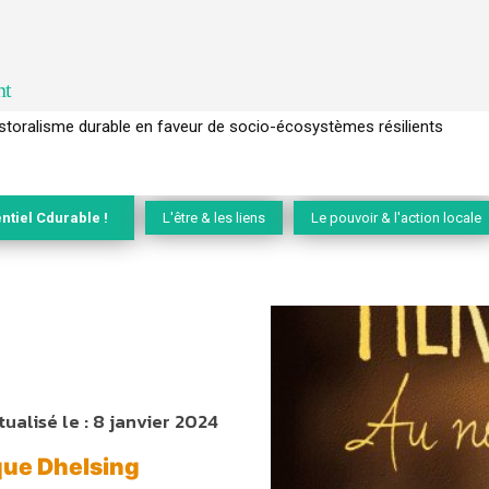
nt
l’arbre pour un modèle économique régénératif du vivant …
ntiel Cdurable !
L'être & les liens
Le pouvoir & l'action locale
tualisé le :
8 janvier 2024
que Dhelsing