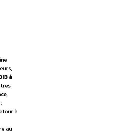
ine
eurs,
013 à
ntres
ce,
:
retour à
re au