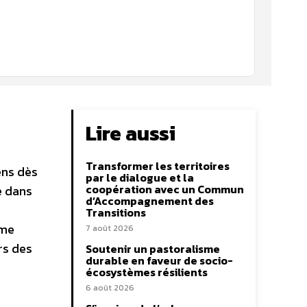
Lire aussi
Transformer les territoires
ens dès
par le dialogue et la
coopération avec un Commun
e dans
d’Accompagnement des
Transitions
rme
7 août 2026
rs des
Soutenir un pastoralisme
durable en faveur de socio-
écosystèmes résilients
6 août 2026