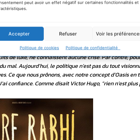
nsentement peut avoir un effet négatif sur certaines fonctionnalités et
 bonheur, c’est être heureux d’être en vie. Paradoxalement
ractéristiques.
 les gens qui auraient toutes les raisons du monde de se l
ie en une espèce d’état jubilatoire. Nous, en Europe, on a
ure. On compense le déficit d’être par une boulimie de l’av
Accepter
Refuser
Voir les préférence
: “Ne soyez pas satisfaits, ayez toujours plus”. Le bonheu
. »
Il conclut :
« Aujourd’hui, l’indispensable est limité et 
Politique de cookies
Politique de confidentialité
uits de luxe, ne connaissent aucune crise. Par contre, pou
u mal. Aujourd’hui, le politique n’est pas du tout visionna
atives. Ce que nous prônons, avec notre concept d’Oasis en t
 J’ai confiance. Comme disait Victor Hugo, “rien n’est plus