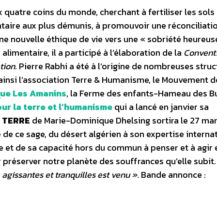
 quatre coins du monde, cherchant à fertiliser les sols
ntaire aux plus démunis, à promouvoir une réconciliati
ne nouvelle éthique de vie vers une « sobriété heureus
limentaire, il a participé à l’élaboration de la
Convent
ation
. Pierre Rabhi a été à l’origine de nombreuses struc
: ainsi l’association Terre & Humanisme, le Mouvement d
que Les Amanins
, la Ferme des enfants-Hameau des Bu
ur la terre et l’humanisme
qui a lancé en janvier sa
A TERRE
de Marie-Dominique Dhelsing sortira le 27 ma
re de ce sage, du désert algérien à son expertise interna
me et de sa capacité hors du commun à penser et à agir 
 préserver notre planète des souffrances qu’elle subit
agissantes et tranquilles est venu »
. Bande annonce :