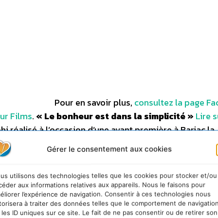
Pour en savoir plus,
consultez la page F
ur Films
.
« Le bonheur est dans la simplicité »
Lire s
hi réalisé à l’occasion d’une avant première à Barjac la
Rabhi explique :
« Le modèle arrive à ses limites. Cette p
Gérer le consentement aux cookies
on”. On a une magnifique planète que l’on perçoit comme 
aire du fric. L’évolution générale, c’est l’épuisement.
us utilisons des technologies telles que les cookies pour stocker et/ou
elle est la plus fragile de l’histoire de l’humanité… »
. Plus
céder aux informations relatives aux appareils. Nous le faisons pour
éliorer l’expérience de navigation. Consentir à ces technologies nous
prise. Ils me disent “Mon entreprise va bien, moi je vais m
torisera à traiter des données telles que le comportement de navigatio
mentation des prises d’anxiolytiques. Il y a une misère atr
 les ID uniques sur ce site. Le fait de ne pas consentir ou de retirer son