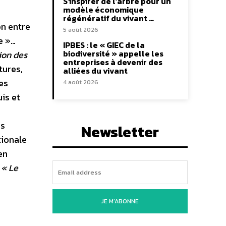
S’inspirer de l’arbre pour un
modèle économique
régénératif du vivant …
on entre
5 août 2026
e »…
IPBES : le « GIEC de la
biodiversité » appelle les
ion des
entreprises à devenir des
tures,
alliées du vivant
es
4 août 2026
is et
rs
Newsletter
tionale
en
.
« Le
JE M'ABONNE