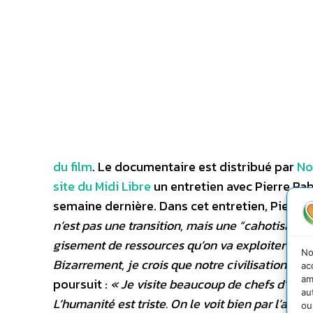
du film
. Le documentaire est distribué par
No
site du Midi Libre
un entretien avec Pierre Rab
semaine dernière. Dans cet entretien, Pierre 
n’est pas une transition, mais une “cahotisati
gisement de ressources qu’on va exploiter pour f
No
Bizarrement, je crois que notre civilisation actu
ac
am
poursuit :
« Je visite beaucoup de chefs d’entre
au
L’humanité est triste. On le voit bien par l’aug
ou