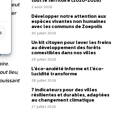
tout le territoire (2020-2026)
, on peut
2 août 2026
amenter
Développer notre attention aux
 soi
espèces vivantes non humaines
avec les communs de Zoepolis
oir.
s
30 juillet 2026
r ce
Un kit citoyen pour lever les freins
le
au développement des forêts
comestibles dans nos villes
r
29 juillet 2026
ire.
L’éco-anxiété informe et l’éco-
out lieu,
lucidité transforme
 puissant
28 juillet 2026
7 indicateurs pour des villes
résilientes et durables, adaptées
au changement climatique
27 juillet 2026