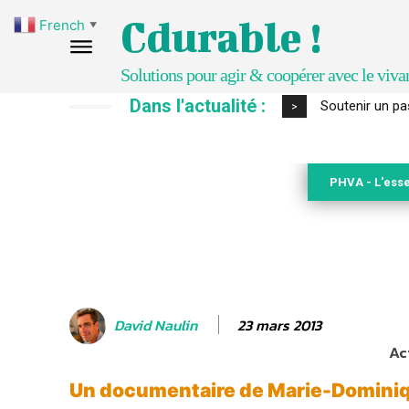
Cdurable !
French
▼
Solutions pour agir & coopérer avec le viva
Dans l'actualité :
S’inspirer de 
>
PHVA - L'esse
23 mars 2013
David Naulin
Ac
Un documentaire de Marie-Domini