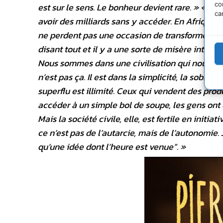
co
est sur le sens. Le bonheur devient rare. » « Le
ca
avoir des milliards sans y accéder. En Afrique,
ne perdent pas une occasion de transformer la v
disant tout et il y a une sorte de misère intérie
Nous sommes dans une civilisation qui nous dit 
n’est pas ça. Il est dans la simplicité, la sobriété
superflu est illimité. Ceux qui vendent des prod
accéder à un simple bol de soupe, les gens ont d
Mais la société civile, elle, est fertile en initi
ce n’est pas de l’autarcie, mais de l’autonomie.
qu’une idée dont l’heure est venue”. »