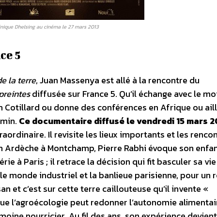
ique Dhelsing au cinéma le 27 mars 2013
ce 5
e la terre
, Juan Massenya est allé à la rencontre du
reintes
diffusée sur France 5. Qu’il échange avec le mo
n Cotillard ou donne des conférences en Afrique ou aill
emin.
Ce documentaire diffusé le vendredi 15 mars 2
ordinaire. Il revisite les lieux importants et les renco
 en Ardèche à Montchamp, Pierre Rabhi évoque son enfan
e à Paris ; il retrace la décision qui fit basculer sa vie 
le monde industriel et la banlieue parisienne, pour un 
n et c’est sur cette terre caillouteuse qu’il invente «
que l’agroécologie peut redonner l’autonomie alimentai
oine nourricier. Au fil des ans, son expérience devient