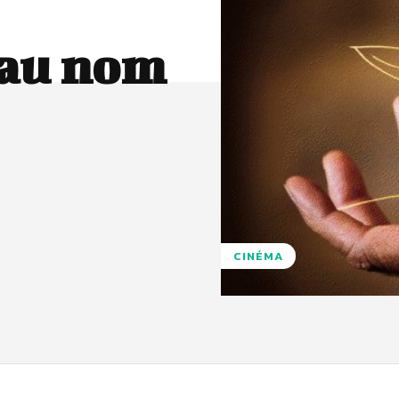
 au nom
CINÉMA