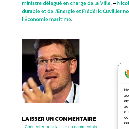
ministre délégué en charge de la Ville
. –
Nico
durable et de l’Energie et Frédéric Cuvillier
l’Économie maritime
.
No
ac
am
au
ou
LAISSER UN COMMENTAIRE
co
ca
Connecter pour laisser un commentaire