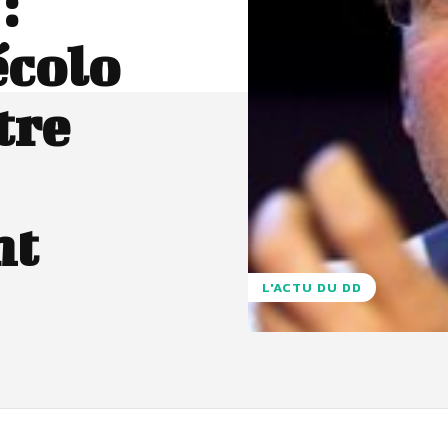
:
écolo
tre
nt
L'ACTU DU DD