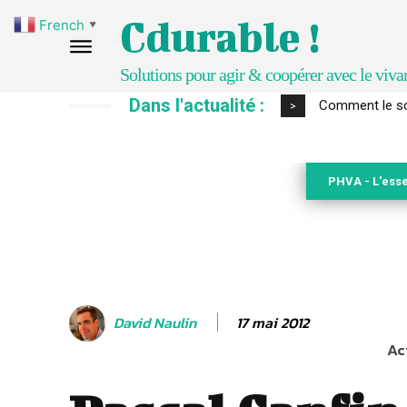
Cdurable !
French
▼
Solutions pour agir & coopérer avec le viva
Dans l'actualité :
Comment le sol
Développer
>
PHVA - L'esse
17 mai 2012
David Naulin
Ac