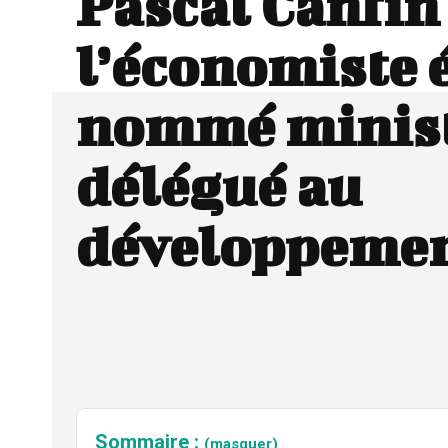
Pascal Canfin 
l’économiste 
nommé minis
délégué au
développeme
Sommaire :
(masquer)