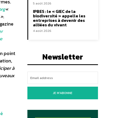
ormes.
5 août 2026
org
«
IPBES : le « GIEC de la
biodiversité » appelle les
 »
.
entreprises à devenir des
agazine
alliées du vivant
r
4 août 2026
te
un point
Newsletter
ation,
ciper à
ouveaux
JE M'ABONNE
mé