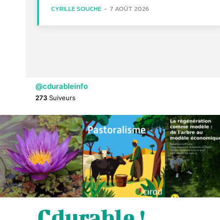
CYRILLE SOUCHE
-
7 AOÛT 2026
@cdurableinfo
273
Suiveurs
Cdurable !