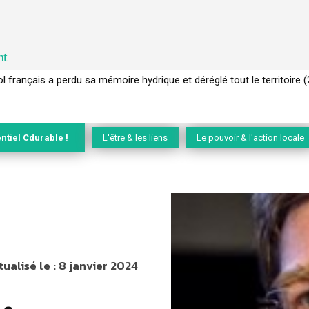
nt
 français a perdu sa mémoire hydrique et déréglé tout le territoire 
 notre attention aux espèces vivantes non humaines avec les comm
ntiel Cdurable !
L'être & les liens
Le pouvoir & l'action locale
tualisé le :
8 janvier 2024