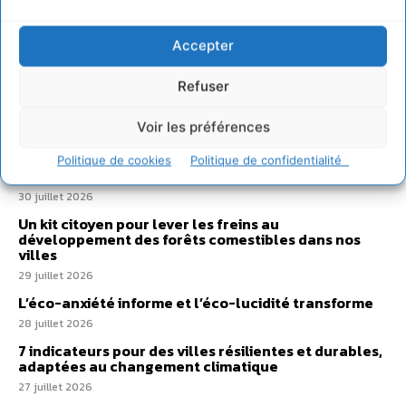
Sur Cdurable
Accepter
Refuser
Comment le sol français a perdu sa mémoire
hydrique et déréglé tout le territoire (2020-2026)
Voir les préférences
2 août 2026
Développer notre attention aux espèces vivantes
Politique de cookies
Politique de confidentialité
non humaines avec les communs de Zoepolis
30 juillet 2026
Un kit citoyen pour lever les freins au
développement des forêts comestibles dans nos
villes
29 juillet 2026
L’éco-anxiété informe et l’éco-lucidité transforme
28 juillet 2026
7 indicateurs pour des villes résilientes et durables,
adaptées au changement climatique
27 juillet 2026