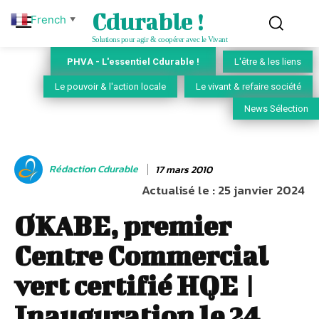
Cdurable !
French
▼
Solutions pour agir & coopérer avec le Vivant
PHVA - L'essentiel Cdurable !
L'être & les liens
Le pouvoir & l'action locale
Le vivant & refaire société
News Sélection
Rédaction Cdurable
17 mars 2010
Actualisé le :
25 janvier 2024
OKABE, premier
Centre Commercial
vert certifié HQE |
Inauguration le 24