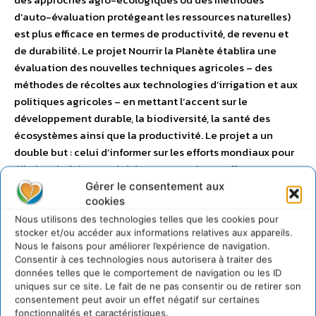
d’auto-évaluation protégeant les ressources naturelles)
est plus efficace en termes de productivité, de revenu et
de durabilité. Le projet Nourrir la Planète établira une
évaluation des nouvelles techniques agricoles – des
méthodes de récoltes aux technologies d’irrigation et aux
politiques agricoles – en mettant l’accent sur le
développement durable, la biodiversité, la santé des
écosystèmes ainsi que la productivité. Le projet a un
double but : celui d’informer sur les efforts mondiaux pour
éliminer la faim et celui de promouvoir ces efforts. Le
projet étudiera également les infrastructures
Gérer le consentement aux
cookies
institutionnelles nécessaires à chacune des approches,
en suggérant les investissements complémentaires
Nous utilisons des technologies telles que les cookies pour
stocker et/ou accéder aux informations relatives aux appareils.
pouvant contribuer au leur succès – des banques de
Nous le faisons pour améliorer l’expérience de navigation.
semences locales aux installations de traitement et aux
Consentir à ces technologies nous autorisera à traiter des
bureaux de marketing. Le projet aboutira à la parution de
données telles que le comportement de navigation ou les ID
State of the World 2011, un rapport complet sur la situation
uniques sur ce site. Le fait de ne pas consentir ou de retirer son
consentement peut avoir un effet négatif sur certaines
de l’agriculture ainsi que des documents d’informations
fonctionnalités et caractéristiques.