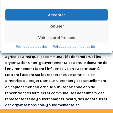
dérivés, des résumés, des vidéos et des podcasts. Ce
rapport fera office de guide pour les fondations, et les
donateurs désirant soutenir les actions les plus efficaces
Accepter
dans le domaine de l’agriculture, dans des contextes agro-
écologiques et socio-économiques divers. Les
Refuser
conclusions de ces recherches seront mises à la
Voir les préférences
disposition des nombreux milieux influents dans le
domaine agricoles, y compris les ministères des
Politique de cookies
Politique de confidentialité
gouvernements, les décideurs en matière de politiques
agricoles ainsi que les communautés de fermiers et les
organisations non-gouvernementales dans le domaine de
l’environnement (dont l’influence va en s’accroissant).
Mettant l’accent sur les recherches de terrain, la co-
directrice du projet Danielle Nierenberg est actuellement
en déplacement en Afrique sub-saharienne afin de
rencontrer des fermiers et communautés de fermiers, des
représentants de gouvernements locaux, des donateurs et
des organisations non-gouvernementales.