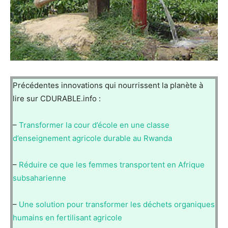
Précédentes innovations qui nourrissent la planète à
lire sur CDURABLE.info :
–
Transformer la cour d’école en une classe
d’enseignement agricole durable au Rwanda
–
Réduire ce que les femmes transportent en Afrique
subsaharienne
–
Une solution pour transformer les déchets organiques
humains en fertilisant agricole