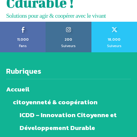
Cdurable !
Solutions pour agir & coopérer avec le vivant
11,000
200
18,000
Fans
Suiveurs
Suiveurs
Rubriques
Accueil
citoyenneté & coopération
ICDD – Innovation Citoyenne et
Développement Durable