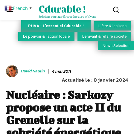
Cdurable !
French
▼
Solutions pour agir & coopérer avec le Vivant
PHVA - L'essentiel Cdurable !
L'être & les liens
Le pouvoir & l'action locale
Le vivant & refaire société
News Sélection
David Naulin
4 mai 2011
Actualisé le :
8 janvier 2024
Nucléaire : Sarkozy
propose un acte II du
Grenelle sur la
sobriété énergétique