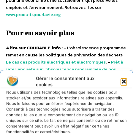
pour une économie utile socialement, qui préserve les
emplois et l’environnement. Retrouvez-les sur
www.produitspourlavie.org
Pour en savoir plus
A lire sur CDURABLE.info
: – L’obsolescence programmée
remet en cause les politiques de prévention des déchets :
Le cas des produits électriques et électroniques
. –
Prêt à
jeter, enquête sur l’obsolescence programmée de nos
équipements
. –
L’iPad : un gadget inutile, nuisible et vite
Gérer le consentement aux
obsolète ?
.
cookies
Nous utilisons des technologies telles que les cookies pour
stocker et/ou accéder aux informations relatives aux appareils.
Nous le faisons pour améliorer l’expérience de navigation.
Consentir à ces technologies nous autorisera à traiter des
données telles que le comportement de navigation ou les ID
uniques sur ce site. Le fait de ne pas consentir ou de retirer son
consentement peut avoir un effet négatif sur certaines
fonctionnalités et caractéristiques.