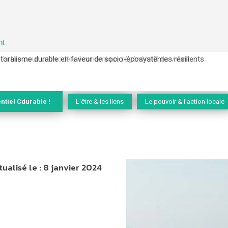
nt
l’arbre pour un modèle économique régénératif du vivant …
ntiel Cdurable !
L'être & les liens
Le pouvoir & l'action locale
tualisé le :
8 janvier 2024