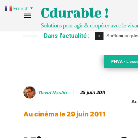
Cdurable !
French
▼
Solutions pour agir & coopérer avec le viva
Dans l'actualité :
S’inspirer de 
>
PHVA - L'esse
25 juin 2011
David Naulin
Ac
Au cinéma le 29 juin 2011