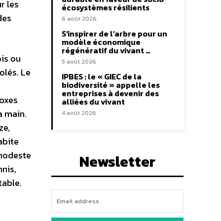
r les
écosystèmes résilients
des
6 août 2026
S’inspirer de l’arbre pour un
modèle économique
régénératif du vivant …
ois ou
5 août 2026
olés. Le
IPBES : le « GIEC de la
biodiversité » appelle les
entreprises à devenir des
doxes
alliées du vivant
a main.
4 août 2026
ze,
abite
 modeste
Newsletter
nis,
table.