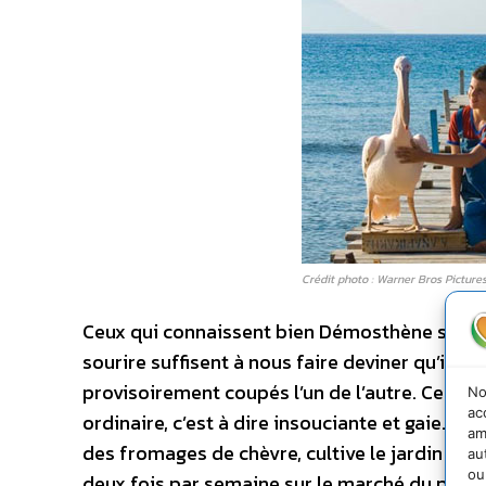
Crédit photo : Warner Bros Picture
Ceux qui connaissent bien Démosthène savent
sourire suffisent à nous faire deviner qu’il su
provisoirement coupés l’un de l’autre. Ce qui 
No
ac
ordinaire, c’est à dire insouciante et gaie. Dés
am
des fromages de chèvre, cultive le jardin et 
au
ou
deux fois par semaine sur le marché du petit p