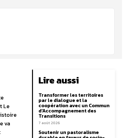
Lire aussi
Transformer les territoires
ce
par le dialogue et la
coopération avec un Commun
t Le
d’Accompagnement des
istoire
Transitions
ie va
7 août 2026
c
Soutenir un pastoralisme
durable en faveur de socio-