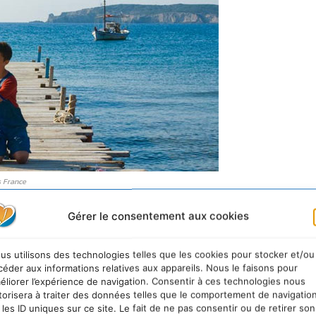
s France
 que l’homme n’est pas mauvais. Parfois, un regard ou
Gérer le consentement aux cookies
ffirait de bien peu pour que tout s’arrange entre ces deu
manque, c’est l’occasion. Yannis ne vit pas une enfance
us utilisons des technologies telles que les cookies pour stocker et/ou
céder aux informations relatives aux appareils. Nous le faisons pour
colarisé, il travaille pour son père, ravaude les filets, p
éliorer l’expérience de navigation. Consentir à ces technologies nous
va même jusqu’à vendre la maigre production familiale 
torisera à traiter des données telles que le comportement de navigatio
 les ID uniques sur ce site. Le fait de ne pas consentir ou de retirer son
ort de l’île.