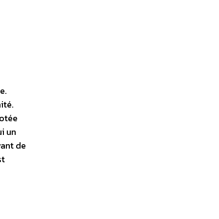
e.
ité.
dotée
ui un
vant de
st