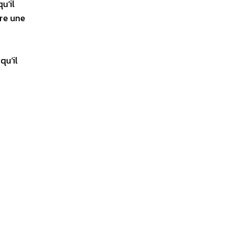
u’il
tre une
qu’il