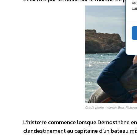
co
ca
Crédit photo : Warner Bros Picture
L’histoire commence lorsque Démosthène envoie
clandestinement au capitaine d’un bateau mis