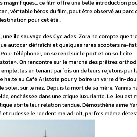
magnifiques… ce film offre une belle introduction pou
an, véritable héros du film, peut être observé au parc 
destination pour cet été…
ra, une île sauvage des Cyclades. Zora ne compte que tr
e autocar défraîchi et quelques rares scooters ra-fist
Pour téléphoner, on se rend sur le port et on sollicite
istote». On rencontre sur le marché des prêtres ortho
rs emplettes en tenant parfois un de leurs rejetons par l
 halte au Café Aristote pour y boire un verre d’in-dou
de soleil sur le nez. Depuis la mort de sa mère, Yannis h
lée, enchâssée dans une crique luxuriante. Le lieu est
lique abrite leur relation tendue. Démosthène aime Yan
é et rudesse le rendent maladroit, parfois même détes