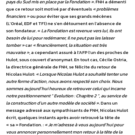
pays du Sud mis en place par la Fondation »
. FNH a démenti
que ce retour soit motivé par d’éventuels
« problèmes
financiers »
ou pour éviter que ses grands mécènes
(L’Oréal, EDF et TF1) ne s’en détournent en l’absence de
son fondateur. «
La Fondation est revenue vers lui, ils ont
besoin de lui pour redémarrer, il ne peut pas les laisser
tomber »
car
« financièrement, la situation est très
mauvaise »
, a cependant assuré à l’AFP l’un des proches de
Hulot, sous couvert d’anonymat. En tout cas, Cécile Ostria,
la directrice générale de FNH, se félicite du retour de
Nicolas Hulot:
« Lorsque Nicolas Hulot a souhaité tenter une
autre forme d’action, nous avons respecté son choix. Nous
sommes aujourd’hui heureux de retrouver celui qui incarne
notre positionnement “ Evolution : Chapitre 2 “, au service de
la construction d’un autre modèle de société »
. Dans un
message adressé aux sympathisants de FNH, Nicolas Hulot
écrit, quelques instants après avoir retrouvé la tête de
« sa » Fondation. :
« Je m’adresse à vous aujourd’hui pour
vous annoncer personnellement mon retour à la tête de la