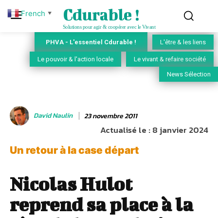
Cdurable !
French
▼
Solutions pour agir & coopérer avec le Vivant
PHVA - L'essentiel Cdurable !
L'être & les liens
Le pouvoir & l'action locale
Le vivant & refaire société
News Sélection
David Naulin
23 novembre 2011
Actualisé le :
8 janvier 2024
Un retour à la case départ
Nicolas Hulot
reprend sa place à la