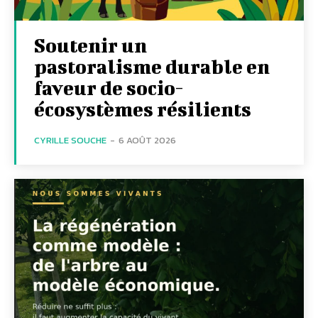
Soutenir un
pastoralisme durable en
faveur de socio-
écosystèmes résilients
CYRILLE SOUCHE
-
6 AOÛT 2026